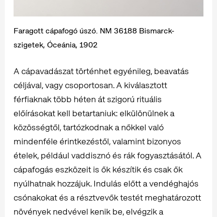
Faragott cápafogó úszó. NM 36188 Bismarck-
szigetek, Óceánia, 1902
A cápavadászat történhet egyénileg, beavatás
céljával, vagy csoportosan. A kiválasztott
férfiaknak több héten át szigorú rituális
előírásokat kell betartaniuk: elkülönülnek a
közösségtől, tartózkodnak a nőkkel való
mindenféle érintkezéstől, valamint bizonyos
ételek, például vaddisznó és rák fogyasztásától. A
cápafogás eszközeit is ők készítik és csak ők
nyúlhatnak hozzájuk. Indulás előtt a vendéghajós
csónakokat és a résztvevők testét meghatározott
növények nedvével kenik be, elvégzik a