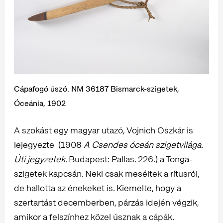
Cápafogó úszó. NM 36187 Bismarck-szigetek,
Óceánia, 1902
A szokást egy magyar utazó, Vojnich Oszkár is
lejegyezte (1908
A Csendes óceán szigetvilága.
Úti jegyzetek
. Budapest: Pallas. 226.) a Tonga-
szigetek kapcsán. Neki csak meséltek a rítusról,
de hallotta az énekeket is. Kiemelte, hogy a
szertartást decemberben, párzás idején végzik,
amikor a felszínhez közel úsznak a cápák.