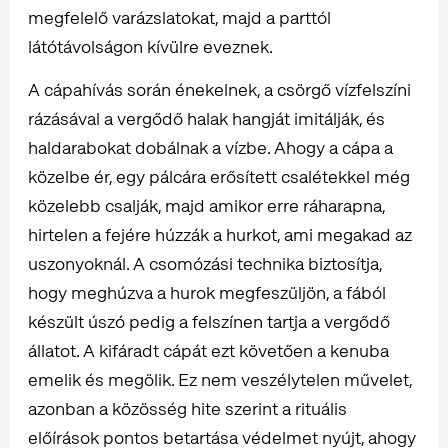
megfelelő varázslatokat, majd a parttól
látótávolságon kívülre eveznek.
A cápahívás során énekelnek, a csörgő vízfelszíni
rázásával a vergődő halak hangját imitálják, és
haldarabokat dobálnak a vízbe. Ahogy a cápa a
közelbe ér, egy pálcára erősített csalétekkel még
közelebb csalják, majd amikor erre ráharapna,
hirtelen a fejére húzzák a hurkot, ami megakad az
uszonyoknál. A csomózási technika biztosítja,
hogy meghúzva a hurok megfeszüljön, a fából
készült úszó pedig a felszínen tartja a vergődő
állatot. A kifáradt cápát ezt követően a kenuba
emelik és megölik. Ez nem veszélytelen művelet,
azonban a közösség hite szerint a rituális
előírások pontos betartása védelmet nyújt, ahogy