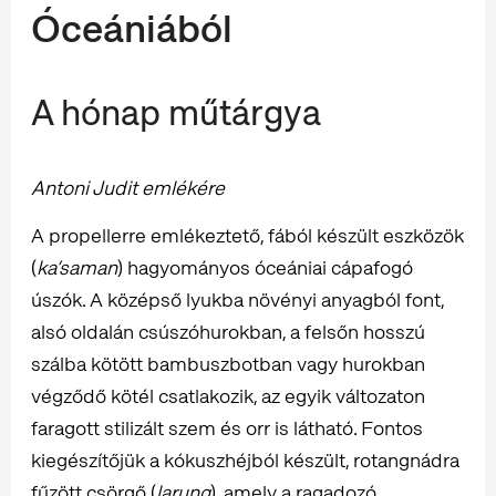
Óceániából
A hónap műtárgya
Antoni Judit emlékére
A propellerre emlékeztető, fából készült eszközök
(
ka’saman
) hagyományos óceániai cápafogó
úszók. A középső lyukba növényi anyagból font,
alsó oldalán csúszóhurokban, a felsőn hosszú
szálba kötött bambuszbotban vagy hurokban
végződő kötél csatlakozik, az egyik változaton
faragott stilizált szem és orr is látható. Fontos
kiegészítőjük a kókuszhéjból készült, rotangnádra
fűzött csörgő (
larung
), amely a ragadozó