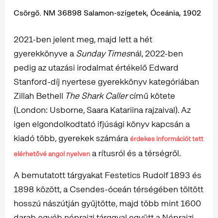
Csörgő. NM 36898 Salamon-szigetek, Óceánia, 1902
2021-ben jelent meg, majd lett a hét
gyerekkönyve a
Sunday Times
nál, 2022-ben
pedig az utazási irodalmat értékelő Edward
Stanford-díj nyertese gyerekkönyv kategóriában
Zillah Bethell
The
Shark Caller
című kötete
(London: Usborne, Saara Katariina rajzaival). Az
igen elgondolkodtató ifjúsági könyv kapcsán a
kiadó több, gyerekek számára
érdekes információt tett
a rítusról és a térségről.
elérhetővé angol nyelven
A bemutatott tárgyakat Festetics Rudolf 1893 és
1898 között, a Csendes-óceán térségében töltött
hosszú nászútján gyűjtötte, majd több mint 1600
darab egyéb néprajzi tárggyal együtt a Néprajzi