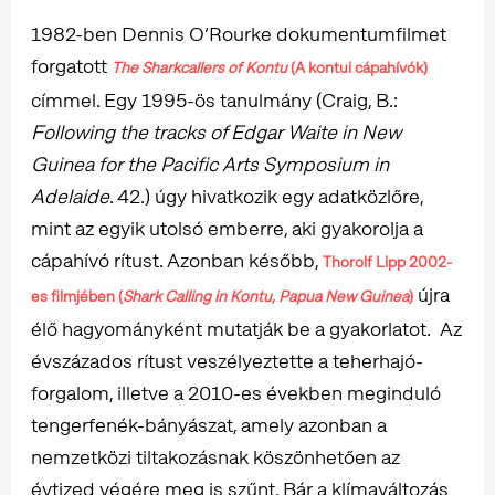
1982-ben Dennis O’Rourke dokumentumfilmet
forgatott
The
Sharkcallers of Kontu
(A kontui cápahívók)
címmel. Egy 1995-ös tanulmány (Craig, B.:
Following the tracks of Edgar Waite in New
Guinea for the Pacific Arts Symposium in
Adelaide
. 42.) úgy hivatkozik egy adatközlőre,
mint az egyik utolsó emberre, aki gyakorolja a
cápahívó rítust. Azonban később,
Thorolf Lipp 2002-
újra
es filmjében (
Shark Calling in Kontu, Papua New Guinea
)
élő hagyományként mutatják be a gyakorlatot. Az
évszázados rítust veszélyeztette a teherhajó-
forgalom, illetve a 2010-es években meginduló
tengerfenék-bányászat, amely azonban a
nemzetközi tiltakozásnak köszönhetően az
évtized végére meg is szűnt. Bár a klímaváltozás