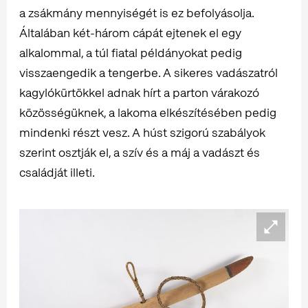
a zsákmány mennyiségét is ez befolyásolja.
Általában két-három cápát ejtenek el egy
alkalommal, a túl fiatal példányokat pedig
visszaengedik a tengerbe. A sikeres vadászatról
kagylókürtökkel adnak hírt a parton várakozó
közösségüknek, a lakoma elkészítésében pedig
mindenki részt vesz. A húst szigorú szabályok
szerint osztják el, a szív és a máj a vadászt és
családját illeti.