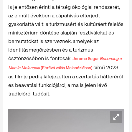
is jelentősen érinti a térség ökológiai rendszerét,
az elmúlt években a cápahívás elterjedt
gyakorlattá vált: a turizmusért és kultúráért felelős
minisztérium döntése alapján fesztiválokat és
bemutatókat is szerveznek, amelyek az
identitásmegőrzésben és a turizmus
ösztönzésében is fontosak.
Jerome Segur
Becoming a
című 2023-
Man in Melanesia
(Férfivá válás Melanéziában)
as filmje pedig kifejezetten a szertartás hátteréről
és beavatási funkciójáról, a ma is jelen lévő
tradícióról tudósít.