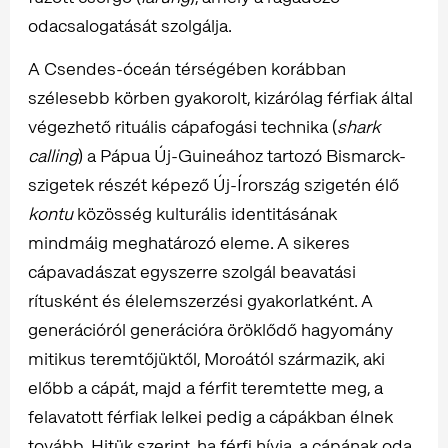
odacsalogatását szolgálja.
A Csendes-óceán térségében korábban
szélesebb körben gyakorolt, kizárólag férfiak által
végezhető rituális cápafogási technika (
shark
calling
) a Pápua Új-Guineához tartozó Bismarck-
szigetek részét képező Új-Írország szigetén élő
kontu
közösség kulturális identitásának
mindmáig meghatározó eleme. A sikeres
cápavadászat egyszerre szolgál beavatási
rítusként és élelemszerzési gyakorlatként. A
generációról generációra öröklődő hagyomány
mitikus teremtőjüktől, Moroától származik, aki
előbb a cápát, majd a férfit teremtette meg, a
felavatott férfiak lelkei pedig a cápákban élnek
tovább. Hitük szerint, ha férfi hívja, a cápának oda