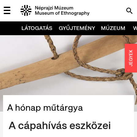
LÁTOGATÁS
GYŰJTEMÉNY
MÚZEUM
JEGYEK
A hónap műtárgya
A cápahívás eszközei