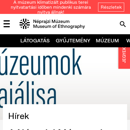
A múzeum klimatizált publikus terei
nyitvatartási időben mindenki számára
Részletek
nyitva állnak!
LÁTOGATÁS
GYŰJTEMÉNY
MÚZEUM
JEGYEK
Hírek