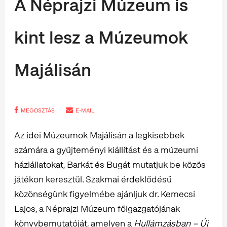
A Néprajzi Múzeum is
kint lesz a Múzeumok
Majálisán
MEGOSZTÁS
E-MAIL
Az idei Múzeumok Majálisán a legkisebbek
számára a gyűjteményi kiállítást és a múzeumi
háziállatokat, Barkát és Bugát mutatjuk be közös
játékon keresztül. Szakmai érdeklődésű
közönségünk figyelmébe ajánljuk dr. Kemecsi
Lajos, a Néprajzi Múzeum főigazgatójának
könyvbemutatóját, amelyen a
Hullámzásban – Új