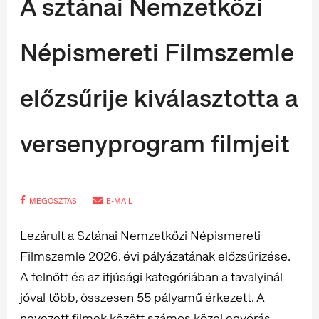
A sztánai Nemzetközi
Népismereti Filmszemle
előzsűrije kiválasztotta a
versenyprogram filmjeit
MEGOSZTÁS
E-MAIL
Lezárult a Sztánai Nemzetközi Népismereti
Filmszemle 2026. évi pályázatának előzsűrizése.
A felnőtt és az ifjúsági kategóriában a tavalyinál
jóval több, összesen 55 pályamű érkezett. A
nevezett filmek között számos közel egyórás,