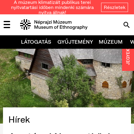
A múzeum klimatizált publikus terei
nyitvatartási időben mindenki számára
Részletek
nyitva állnak!
LÁTOGATÁS
GYŰJTEMÉNY
MÚZEUM
JEGYEK
Hírek