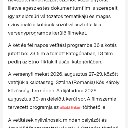
illetve egész estés dokumentumfilm is szerepelt,
így az előzsűri változatos tematikájú és magas
színvonalú alkotások közül választotta ki a
versenyprogramba kerülő filmeket.
A két és fél napos vetítési programba 36 alkotás
jutott be: 23 film a felnőtt kategóriában, 13 film
pedig az Etno TikTak ifjúsági kategóriában.
A versenyfilmeket 2026. augusztus 27–29. között
vetítjük a kalotaszegi Sztána (Románia) Kós Károly
közösségi termében. A díjátadóra 2026.
augusztus 30-án délelőtt kerül sor. A filmszemle
tervezett programja az
tölthető le.
alábbi linken
A vetítések nyilvánosak, minden pályázót és