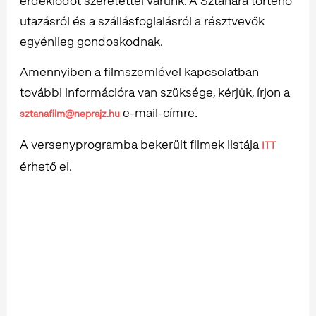
érdeklődőt szeretettel várunk. A Sztánára történő
utazásról és a szállásfoglalásról a résztvevők
egyénileg gondoskodnak.
Amennyiben a filmszemlével kapcsolatban
további információra van szüksége, kérjük, írjon a
e-mail-címre.
sztanafilm@neprajz.hu
A versenyprogramba bekerült filmek listája
ITT
érhető el.