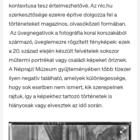
kontextusa tesz értelmezhetővé. Az nlc.hu
szerkesztősége ezekre építve dolgozza fel a
történeteket magazinos, olvasóközeli formában.
Az üvegnegatívok a fotográfia korai korszakából
származó, üveglemezre rögzített fényképek: ezek
a 20. század elején készült felvételek sokszor
műtermi portrékat vagy családi képeket őriznek.
A Néprajzi Múzeum gyűjteményében több tízezer
ilyen negatív található, amelyek különlegessége,
hogy sok esetben nem ismert, kik szerepelnek
rajtuk, így a képekhez tartozó történetek is
hiányosak vagy elvesztek az idő során.