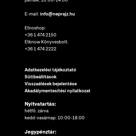
E-mail:
info@neprajz.hu
Etnoshop:
+36 1 474 2150
Etknow Könyvesbolt:
+36 1 474 2222
Adatkezelési tájékoztató
Sütibeállítások
Visszaélések bejelentése
Akadálymentesítési nyilatkozat
Nyitvatartás:
hétfő: zárva
kedd-vasárnap: 10:00-18:00
Jegypénztár: