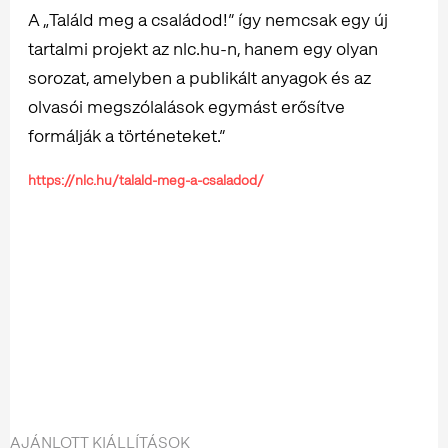
A „Találd meg a családod!” így nemcsak egy új
tartalmi projekt az nlc.hu-n, hanem egy olyan
sorozat, amelyben a publikált anyagok és az
olvasói megszólalások egymást erősítve
formálják a történeteket.”
https://nlc.hu/talald-meg-a-csaladod/
AJÁNLOTT KIÁLLÍTÁSOK