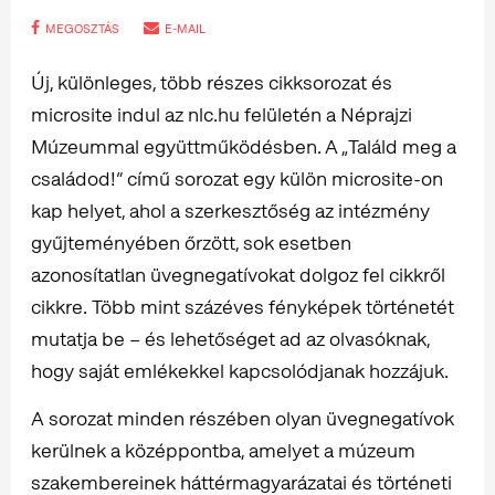
MEGOSZTÁS
E-MAIL
Új, különleges, több részes cikksorozat és
microsite indul az nlc.hu felületén a Néprajzi
Múzeummal együttműködésben. A „Találd meg a
családod!” című sorozat egy külön microsite-on
kap helyet, ahol a szerkesztőség az intézmény
gyűjteményében őrzött, sok esetben
azonosítatlan üvegnegatívokat dolgoz fel cikkről
cikkre. Több mint százéves fényképek történetét
mutatja be – és lehetőséget ad az olvasóknak,
hogy saját emlékekkel kapcsolódjanak hozzájuk.
A sorozat minden részében olyan üvegnegatívok
kerülnek a középpontba, amelyet a múzeum
szakembereinek háttérmagyarázatai és történeti