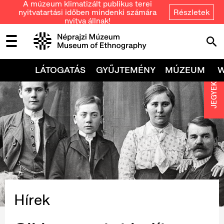
A múzeum klimatizált publikus terei
nyitvatartási időben mindenki számára
Részletek
nyitva állnak!
LÁTOGATÁS
GYŰJTEMÉNY
MÚZEUM
JEGYEK
Hírek