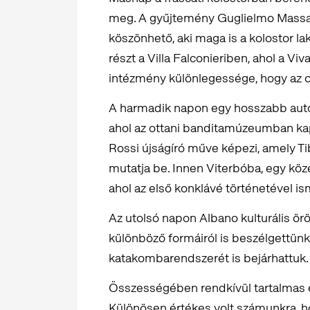
meg. A gyűjtemény Guglielmo Massa
köszönhető, aki maga is a kolostor la
részt a Villa Falconieriben, ahol a
intézmény különlegessége, hogy az okt
A harmadik napon egy hosszabb autóu
ahol az ottani banditamúzeumban kap
Rossi újságíró műve képezi, amely Ti
mutatja be. Innen Viterbóba, egy köz
ahol az első konklávé történetével 
Az utolsó napon Albano kulturális ör
különböző formáiról is beszélgettünk
katakombarendszerét is bejárhattuk.
Összességében rendkívül tartalmas 
Különösen értékes volt számunkra, ho