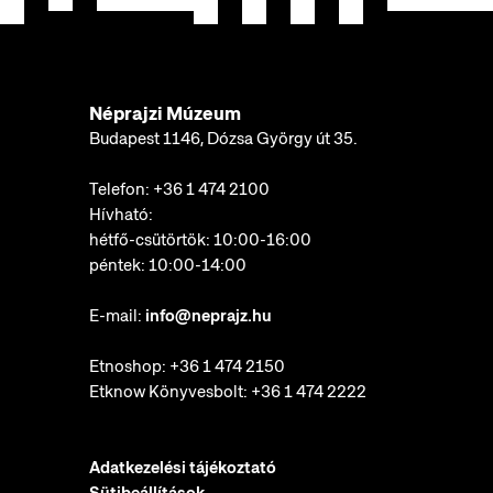
Néprajzi Múzeum
Budapest 1146, Dózsa György út 35.
Telefon:
+36 1 474 2100
Hívható:
hétfő-csütörtök: 10:00-16:00
péntek: 10:00-14:00
E-mail:
info@neprajz.hu
Etnoshop:
+36 1 474 2150
Etknow Könyvesbolt:
+36 1 474 2222
Adatkezelési tájékoztató
Sütibeállítások