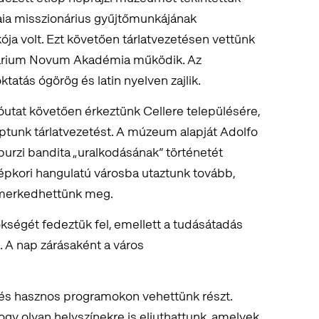
ia misszionárius gyűjtőmunkájának
kója volt. Ezt követően tárlatvezetésen vettünk
 Vivarium Novum Akadémia működik. Az
atás ógörög és latin nyelven zajlik.
tat követően érkeztünk Cellere településére,
tunk tárlatvezetést. A múzeum alapját Adolfo
burzi bandita „uralkodásának” történetét
épkori hangulatú városba utaztunk tovább,
ismerkedhettünk meg.
ökségét fedeztük fel, emellett a tudásátadás
. A nap zárásaként a város
és hasznos programokon vehettünk részt.
gy olyan helyszínekre is eljuthattunk, amelyek