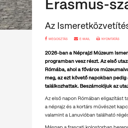
Erasmus-sz
Az Ismeretközvetíté
MEGOSZTÁS
E-MAIL
NYOMTATÁS
2026-ban a Néprajzi Múzeum Ismere
programban vesz részt. Az első utaz
Rómába, ahol a főváros múzeumaival
meg, az ezt követő napokban pedig a
találkozhattak. Beszámolójuk az uta
Az első napon Rómában eligazítást t
a néprajz és a kortárs művészet kapc
valamint a Lanuvióban található régész
Másnap a frascati kolostorban beren