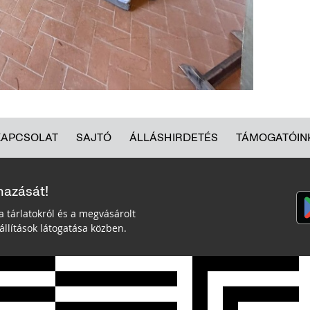
KAPCSOLAT
SAJTÓ
ÁLLÁSHIRDETÉS
TÁMOGATÓIN
mazását!
a tárlatokról és a megvásárolt
llítások látogatása közben.