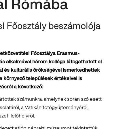
al Rómába
si Főosztály beszámolója
tközvetítési Főosztálya Erasmus-
ás alkalmával három kolléga látogathatott el
 és kulturális örökségével ismerkedhettek
 környező települések értékeivel is
zásról a következő:
artottak számunkra, amelynek során szó esett
solatáról, a Vatikán fotógyűjteményéről,
eti lelőhelyről.
dezett etióp néprajzi múzeumot tekintettük