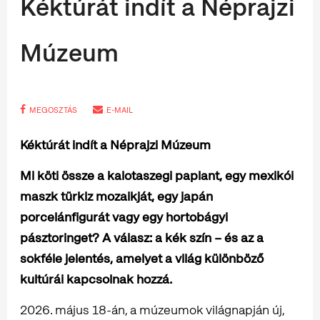
Kéktúrát indít a Néprajzi
Múzeum
MEGOSZTÁS
E-MAIL
Kéktúrát indít a Néprajzi Múzeum
Mi köti össze a kalotaszegi paplant, egy mexikói
maszk türkiz mozaikját, egy japán
porcelánfigurát vagy egy hortobágyi
pásztoringet? A válasz: a kék szín – és az a
sokféle jelentés, amelyet a világ különböző
kultúrái kapcsolnak hozzá.
2026. május 18-án, a múzeumok világnapján új,