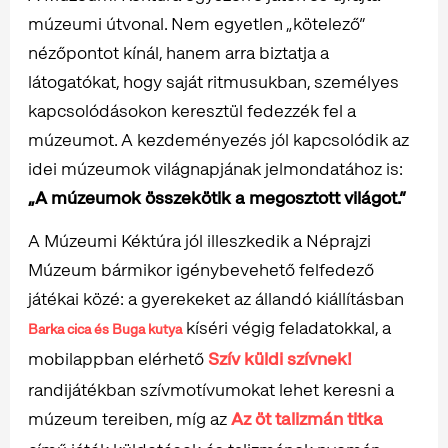
múzeumi útvonal. Nem egyetlen „kötelező”
nézőpontot kínál, hanem arra biztatja a
látogatókat, hogy saját ritmusukban, személyes
kapcsolódásokon keresztül fedezzék fel a
múzeumot. A kezdeményezés jól kapcsolódik az
idei múzeumok világnapjának jelmondatához is:
„A múzeumok összekötik a megosztott világot.”
A Múzeumi Kéktúra jól illeszkedik a Néprajzi
Múzeum bármikor igénybevehető felfedező
játékai közé: a gyerekeket az állandó kiállításban
kíséri végig feladatokkal, a
Barka cica és Buga kutya
mobilappban elérhető
Szív küldi szívnek!
randijátékban szívmotívumokat lehet keresni a
múzeum tereiben, míg az
Az öt talizmán titka