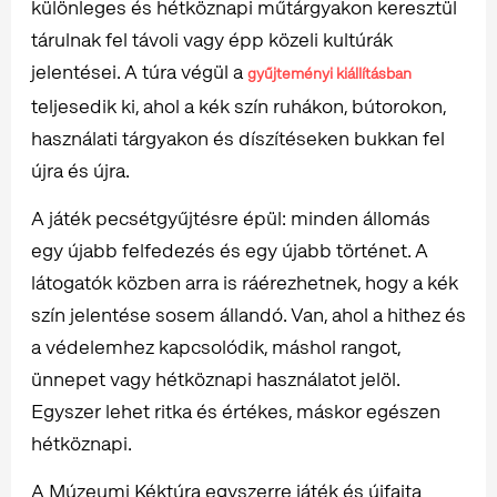
különleges és hétköznapi műtárgyakon keresztül
tárulnak fel távoli vagy épp közeli kultúrák
jelentései. A túra végül a
gyűjteményi kiállításban
teljesedik ki, ahol a kék szín ruhákon, bútorokon,
használati tárgyakon és díszítéseken bukkan fel
újra és újra.
A játék pecsétgyűjtésre épül: minden állomás
egy újabb felfedezés és egy újabb történet. A
látogatók közben arra is ráérezhetnek, hogy a kék
szín jelentése sosem állandó. Van, ahol a hithez és
a védelemhez kapcsolódik, máshol rangot,
ünnepet vagy hétköznapi használatot jelöl.
Egyszer lehet ritka és értékes, máskor egészen
hétköznapi.
A Múzeumi Kéktúra egyszerre játék és újfajta