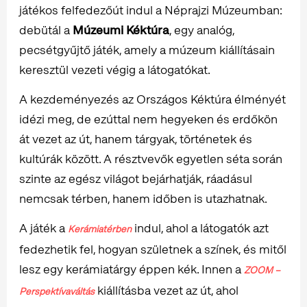
játékos felfedezőút indul a Néprajzi Múzeumban:
debütál a
Múzeumi Kéktúra
, egy analóg,
pecsétgyűjtő játék, amely a múzeum kiállításain
keresztül vezeti végig a látogatókat.
A kezdeményezés az Országos Kéktúra élményét
idézi meg, de ezúttal nem hegyeken és erdőkön
át vezet az út, hanem tárgyak, történetek és
kultúrák között. A résztvevők egyetlen séta során
szinte az egész világot bejárhatják, ráadásul
nemcsak térben, hanem időben is utazhatnak.
A játék a
indul, ahol a látogatók azt
Kerámiatérben
fedezhetik fel, hogyan születnek a színek, és mitől
lesz egy kerámiatárgy éppen kék. Innen a
ZOOM –
kiállításba vezet az út, ahol
Perspektívaváltás