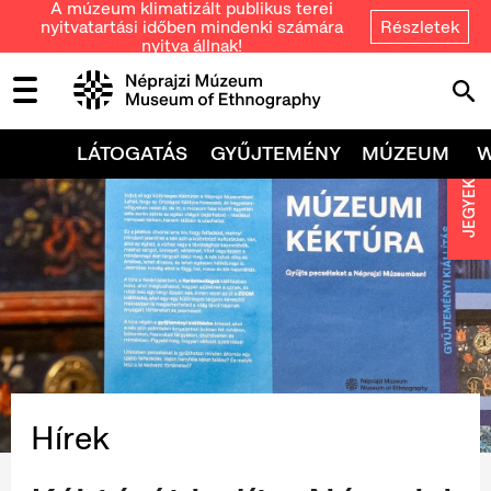
A múzeum klimatizált publikus terei
nyitvatartási időben mindenki számára
Részletek
nyitva állnak!
LÁTOGATÁS
GYŰJTEMÉNY
MÚZEUM
JEGYEK
Hírek