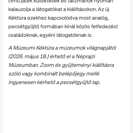
című játék küldetések és talizmánok nyomán
kalauzolja a látogatókat a kiállításokon. Az új
Kéktúra ezekhez kapcsolódva most analóg,
pecsétgyűjtő formában kínál közös felfedezést
családoknak, egyéni látogatóknak is.
A Múzeumi Kéktúra a múzeumok világnapjától
(2026. május 18.) érhető el a Néprajzi
Múzeumban. Zoom és gyűjteményi kiállításra
szóló vagy kombinált belépőjegy mellé
ingyenesen kérhető a pecsétgyűjtő lap.