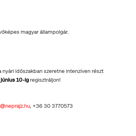
kvőképes magyar állampolgár.
a nyári időszakban szeretne intenzíven részt
,
június 10-ig
regisztráljon!
a@neprajz.hu
, +36 30 3770573