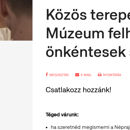
Közös terepe
Múzeum fel
önkéntesek
MEGOSZTÁS
E-MAIL
NYOMTATÁS
Csatlakozz hozzánk!
Téged várunk:
ha szeretnéd megismerni a Népraj