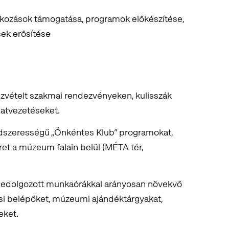
kozások támogatása, programok előkészítése,
sek erősítése
szvételt szakmai rendezvényeken, kulisszák
latvezetéseket.
endszerességű „Önkéntes Klub” programokat,
et a múzeum falain belül (MÉTA tér,
ledolgozott munkaórákkal arányosan növekvő
tási belépőket, múzeumi ajándéktárgyakat,
eket.