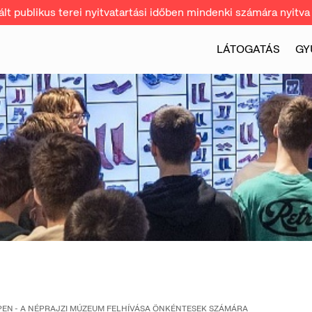
t publikus terei nyitvatartási időben mindenki számára nyitva 
LÁTOGATÁS
GY
EN - A NÉPRAJZI MÚZEUM FELHÍVÁSA ÖNKÉNTESEK SZÁMÁRA