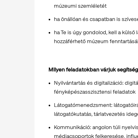
múzeumi szemléletét
ha önállóan és csapatban is szíves
ha Te is úgy gondolod, kell a külső
hozzáférhető múzeum fenntartásá
Milyen feladatokban várjuk segítsé
Nyilvántartás és digitalizáció: digi
fényképészasszisztensi feladatok
Látogatómenedzsment: látogatóirán
látogatókutatás, tárlatvezetés ide
Kommunikáció: angolon túli nyelvis
médiacsoportok felkeresése, influ