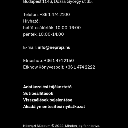
Budapest 1146, Dózsa György út 35.
Telefon:
+36 1 474 2100
Hívható:
hétfő-csütörtök: 10:00-16:00
péntek: 10:00-14:00
E-mail:
info@neprajz.hu
Etnoshop:
+36 1 474 2150
Etknow Könyvesbolt:
+36 1 474 2222
Adatkezelési tájékoztató
Sütibeállítások
Visszaélések bejelentése
Akadálymentesítési nyilatkozat
Néprajzi Múzeum © 2022. Minden jog fenntartva.