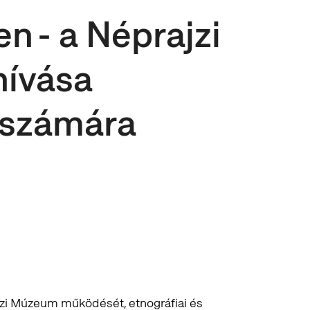
n - a Néprajzi
hívása
 számára
zi Múzeum működését, etnográfiai és