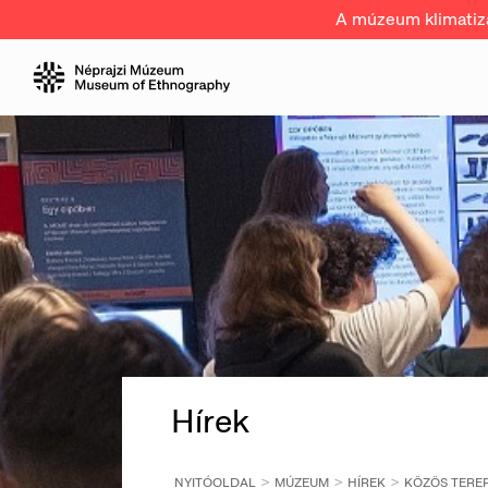
A múzeum klimatizál
Hírek
NYITÓOLDAL
MÚZEUM
HÍREK
KÖZÖS TEREP