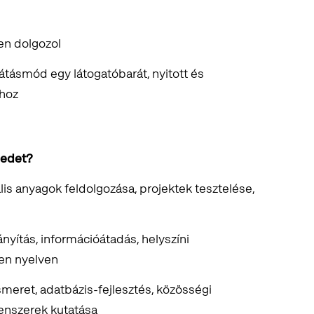
en dolgozol
 látásmód egy látogatóbarát, nyitott és
hoz
gedet?
tális anyagok feldolgozása, projektek tesztelése,
yítás, információátadás, helyszíni
gen nyelven
meret, adatbázis-fejlesztés, közösségi
enszerek kutatása