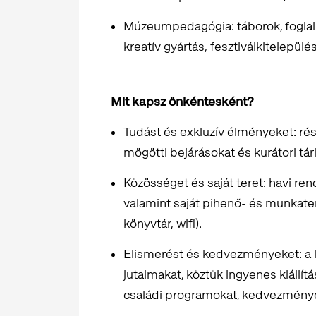
Múzeumpedagógia: táborok, foglal
kreatív gyártás, fesztiválkitelepülé
Mit kapsz önkéntesként?
Tudást és exkluzív élményeket: ré
mögötti bejárásokat és kurátori tár
Közösséget és saját teret: havi r
valamint saját pihenő- és munkater
könyvtár, wifi).
Elismerést és kedvezményeket: a 
jutalmakat, köztük ingyenes kiállí
családi programokat, kedvezmény