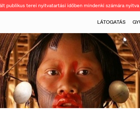
t publikus terei nyitvatartási időben mindenki számára nyitva 
LÁTOGATÁS
GY