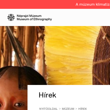
A múzeum klimatizál
Hírek
NYITÓOLDAL
MÚZEUM
HÍREK