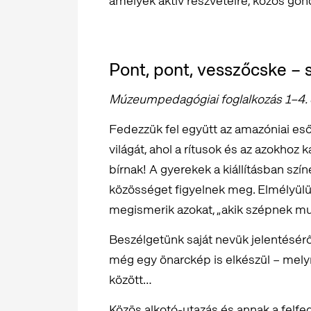
amelyek aktív részvételre, közös gon
Pont, pont, vesszőcske – 
Múzeumpedagógiai foglalkozás 1–4. 
Fedezzük fel együtt az amazóniai e
világát, ahol a rítusok és az azokhoz
bírnak! A gyerekek a kiállításban szí
közösséget figyelnek meg. Elmélyülü
megismerik azokat, „akik szépnek mu
Beszélgetünk saját nevük jelentéséről
még egy önarckép is elkészül – melyn
között…
Közös alkotó-utazás és annak a felfed