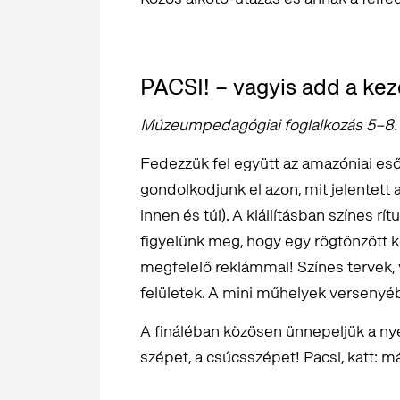
PACSI! – vagyis add a ke
Múzeumpedagógiai foglalkozás 5–8. 
Fedezzük fel együtt az amazóniai es
gondolkodjunk el azon, mit jelentett 
innen és túl). A kiállításban színes r
figyelünk meg, hogy egy rögtönzött k
megfelelő reklámmal! Színes tervek, 
felületek. A mini műhelyek versenyé
A fináléban közösen ünnepeljük a nye
szépet, a csúcsszépet! Pacsi, katt: má