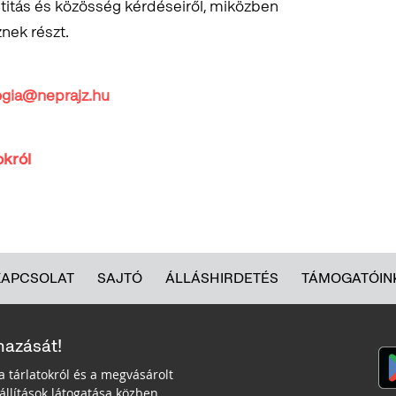
ntitás és közösség kérdéseiről, miközben
nek részt.
ia@neprajz.hu
okról
KAPCSOLAT
SAJTÓ
ÁLLÁSHIRDETÉS
TÁMOGATÓIN
mazását!
a tárlatokról és a megvásárolt
llítások látogatása közben.