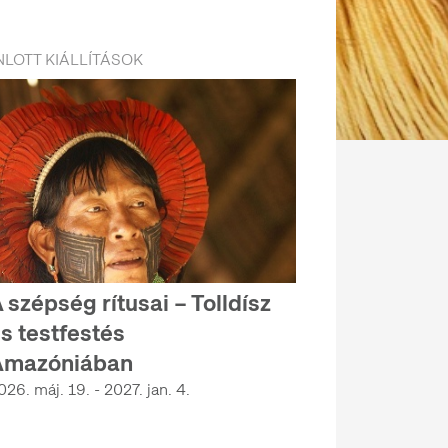
LOTT KIÁLLÍTÁSOK
 szépség rítusai – Tolldísz
s testfestés
Amazóniában
026. máj. 19. - 2027. jan. 4.