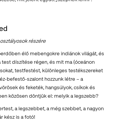
zed
osztályosok részére
őerdőben élő mebengokre indiánok világát, és
a test díszítése régen, és mit ma (óceánon
ítusokat, testfestést, különleges testékszereket
éz-befestő-szalont hozzunk létre – a
vörösek és feketék, hangsúlyok, csíkok és
ben közösen döntjük el: melyik a legszebb?
rtest, a legszebbet, a még szebbet, a nagyon
r kész is a fotó!