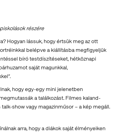
piskolások részére
ra? Hogyan lássuk, hogy értsük meg az ott
portréinkkal belépve a kiállításba megfigyeljük
entéssel bíró testdíszítéseket, hétköznapi
 párhuzamot saját magunkkal,
kel”.
ulnak, hogy egy-egy mini jelenetben
egmutassák a találkozást. Filmes kaland-
 talk-show vagy magazinműsor – a kép megáll.
ínálnak arra, hogy a diákok saját élményeiken