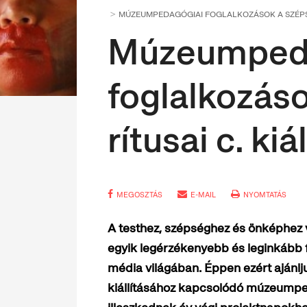
MÚZEUMPEDAGÓGIAI FOGLALKOZÁSOK A SZÉPSÉ
Múzeumped
foglalkozás
rítusai c. ki
MEGOSZTÁS
E-MAIL
NYOMTATÁS
A testhez, szépséghez és önképhez 
egyik legérzékenyebb és leginkább 
média világában. Éppen ezért ajánl
kiállításához kapcsolódó múzeumped