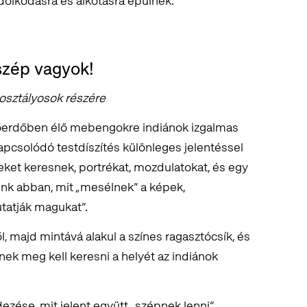
dolkodásra és alkotásra épülnek.
szép vagyok!
osztályosok részére
sőerdőben élő mebengokre indiánok izgalmas
 kapcsolódó testdíszítés különleges jelentéssel
neket keresnek, portrékat, mozdulatokat, és egy
nk abban, mit „mesélnek” a képek,
tatják magukat”.
, majd mintává alakul a színes ragasztócsík, és
ek meg kell keresni a helyét az indiánok
ezése, mit jelent együtt „szépnek lenni”.