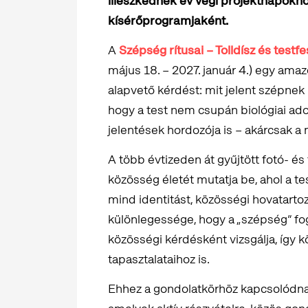
illeszkednek év végi projektnapokh
kísérőprogramjaként.
A
Szépség rítusai – Tolldísz és tes
május 18. – 2027. január 4.) egy amaz
alapvető kérdést: mit jelent szépnek len
hogy a test nem csupán biológiai ado
jelentések hordozója is – akárcsak a 
A több évtizeden át gyűjtött fotó- é
közösség életét mutatja be, ahol a te
mind identitást, közösségi hovatartozás
különlegessége, hogy a „szépség” fog
közösségi kérdésként vizsgálja, így k
tapasztalataihoz is.
Ehhez a gondolatkörhöz kapcsolódn