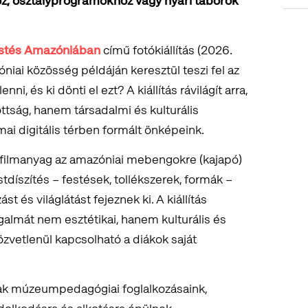
oz, osztályprogramokhoz vagy nyári táborok
tfestés Amazóniában
című fotókiállítás (2026.
óniai közösség példáján keresztül teszi fel az
ni, és ki dönti el ezt? A kiállítás rávilágít arra,
ttság, hanem társadalmi és kulturális
mai digitális térben formált önképeink.
s filmanyag az amazóniai mebengokre (kajapó)
stdíszítés – festések, tollékszerek, formák –
t és világlátást fejeznek ki. A kiállítás
almát nem esztétikai, hanem kulturális és
özvetlenül kapcsolható a diákok saját
ak múzeumpedagógiai foglalkozásaink,