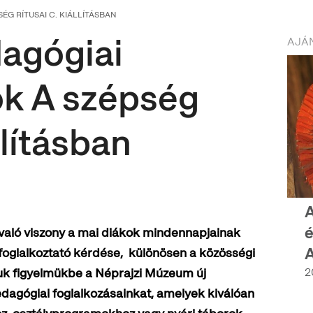
G RÍTUSAI C. KIÁLLÍTÁSBAN
agógiai
AJÁN
ok A szépség
állításban
A
é
való viszony a mai diákok mindennapjainak
foglalkoztató kérdése, különösen a közösségi
juk figyelmükbe a Néprajzi Múzeum új
2
agógiai foglalkozásainkat, amelyek kiválóan