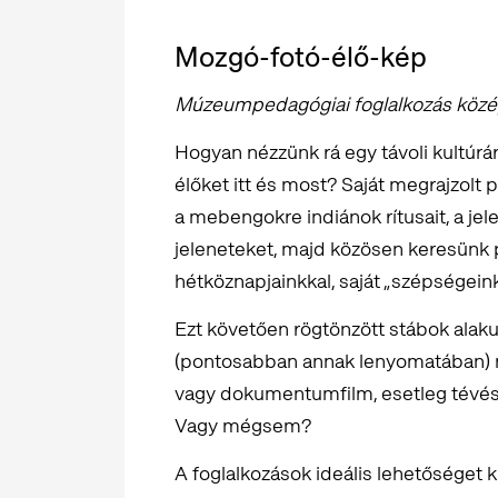
Mozgó-fotó-élő-kép
Múzeumpedagógiai foglalkozás közé
Hogyan nézzünk rá egy távoli kultúrá
élőket itt és most? Saját megrajzolt 
a mebengokre indiánok rítusait, a jel
jeleneteket, majd közösen keresünk
hétköznapjainkkal, saját „szépségeink
Ezt követően rögtönzött stábok alak
(pontosabban annak lenyomatában) m
vagy dokumentumfilm, esetleg tévés
Vagy mégsem?
A foglalkozások ideális lehetőséget k