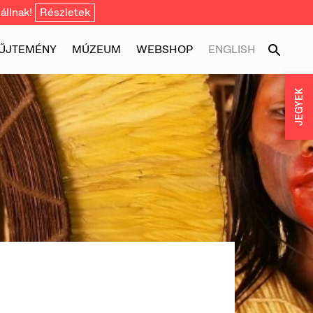
állnak!
Részletek
ŰJTEMÉNY
MÚZEUM
WEBSHOP
ENGLISH
JEGYEK