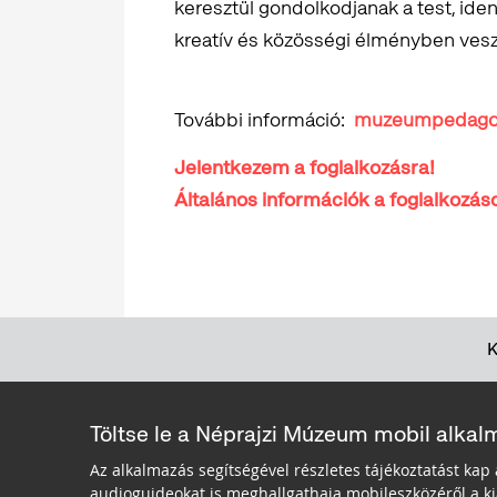
keresztül gondolkodjanak a test, ide
kreatív és közösségi élményben vesz
További információ:
muzeumpedagog
Jelentkezem a foglalkozásra!
Általános információk a foglalkozás
Töltse le a Néprajzi Múzeum mobil alkal
Az alkalmazás segítségével részletes tájékoztatást kap 
audioguideokat is meghallgathaja mobileszközéről a kiá