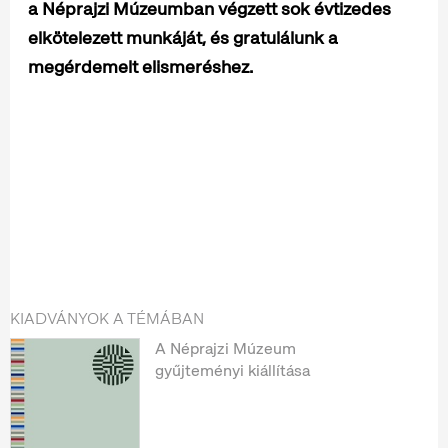
a Néprajzi Múzeumban végzett sok évtizedes
elkötelezett munkáját, és gratulálunk a
megérdemelt elismeréshez.
KIADVÁNYOK A TÉMÁBAN
A Néprajzi Múzeum
gyűjteményi kiállítása