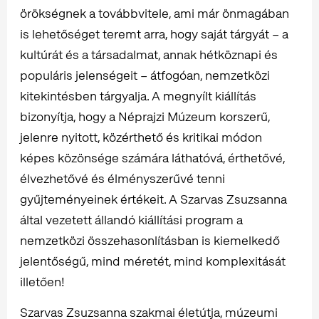
örökségnek a továbbvitele, ami már önmagában
is lehetőséget teremt arra, hogy saját tárgyát – a
kultúrát és a társadalmat, annak hétköznapi és
populáris jelenségeit – átfogóan, nemzetközi
kitekintésben tárgyalja. A megnyílt kiállítás
bizonyítja, hogy a Néprajzi Múzeum korszerű,
jelenre nyitott, közérthető és kritikai módon
képes közönsége számára láthatóvá, érthetővé,
élvezhetővé és élményszerűvé tenni
gyűjteményeinek értékeit. A Szarvas Zsuzsanna
által vezetett állandó kiállítási program a
nemzetközi összehasonlításban is kiemelkedő
jelentőségű, mind méretét, mind komplexitását
illetően!
Szarvas Zsuzsanna szakmai életútja, múzeumi