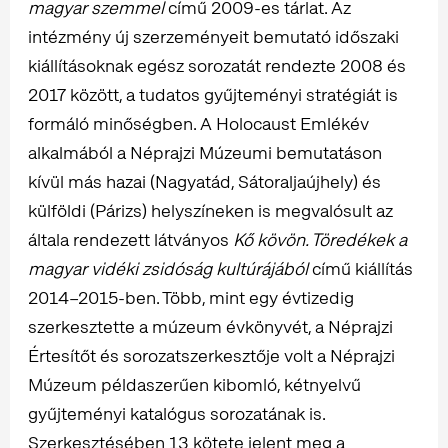
magyar szemmel
című 2009-es tárlat. Az
intézmény új szerzeményeit bemutató időszaki
kiállításoknak egész sorozatát rendezte 2008 és
2017 között, a tudatos gyűjteményi stratégiát is
formáló minőségben. A Holocaust Emlékév
alkalmából a Néprajzi Múzeumi bemutatáson
kívül más hazai (Nagyatád, Sátoraljaújhely) és
külföldi (Párizs) helyszíneken is megvalósult az
általa rendezett látványos
Kő kövön. Töredékek a
magyar vidéki zsidóság kultúrájából
című kiállítás
2014–2015-ben. Több, mint egy évtizedig
szerkesztette a múzeum évkönyvét, a Néprajzi
Értesítőt és sorozatszerkesztője volt a Néprajzi
Múzeum példaszerűen kibomló, kétnyelvű
gyűjteményi katalógus sorozatának is.
Szerkesztésében 13 kötete jelent meg a