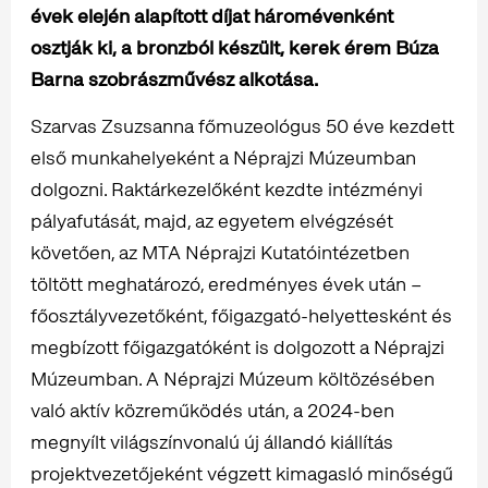
évek elején alapított díjat háromévenként
osztják ki, a bronzból készült, kerek érem Búza
Barna szobrászművész alkotása.
Szarvas Zsuzsanna főmuzeológus 50 éve kezdett
első munkahelyeként a Néprajzi Múzeumban
dolgozni. Raktárkezelőként kezdte intézményi
pályafutását, majd, az egyetem elvégzését
követően, az MTA Néprajzi Kutatóintézetben
töltött meghatározó, eredményes évek után –
főosztályvezetőként, főigazgató-helyettesként és
megbízott főigazgatóként is dolgozott a Néprajzi
Múzeumban. A Néprajzi Múzeum költözésében
való aktív közreműködés után, a 2024-ben
megnyílt világszínvonalú új állandó kiállítás
projektvezetőjeként végzett kimagasló minőségű