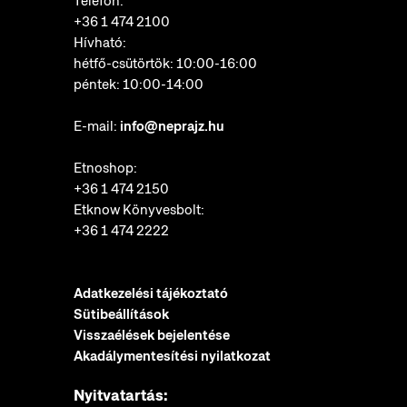
Telefon:
+36 1 474 2100
Hívható:
hétfő-csütörtök: 10:00-16:00
péntek: 10:00-14:00
E-mail:
info@neprajz.hu
Etnoshop:
+36 1 474 2150
Etknow Könyvesbolt:
+36 1 474 2222
Adatkezelési tájékoztató
Sütibeállítások
Visszaélések bejelentése
Akadálymentesítési nyilatkozat
Nyitvatartás: