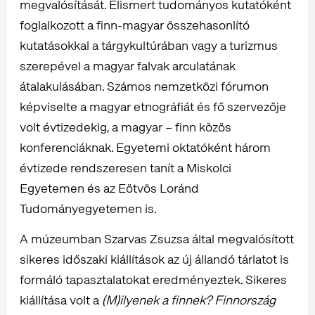
megvalósítását. Elismert tudományos kutatóként
foglalkozott a finn-magyar összehasonlító
kutatásokkal a tárgykultúrában vagy a turizmus
szerepével a magyar falvak arculatának
átalakulásában. Számos nemzetközi fórumon
képviselte a magyar etnográfiát és fő szervezője
volt évtizedekig, a magyar – finn közös
konferenciáknak. Egyetemi oktatóként három
évtizede rendszeresen tanít a Miskolci
Egyetemen és az Eötvös Loránd
Tudományegyetemen is.
A múzeumban Szarvas Zsuzsa által megvalósított
sikeres időszaki kiállítások az új állandó tárlatot is
formáló tapasztalatokat eredményeztek. Sikeres
kiállítása volt a
(M)ilyenek a finnek?
Finnország