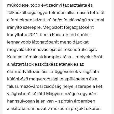
működése, több évtizednyi tapasztalata és
fölkészültsége egyértelműen alkalmassá tette őt
a fentiekben jelzett különös felelősségű szakmai
irányító szerepre. Megbízott főigazgatóként
irányította 2011-ben a Kossuth téri épület
legnagyobb látogatóbarát megoldásokat
megvalósító innovációját és rekonstrukcióját.
Kutatási témáinak komplexitása – melyek között
a háztartások eszközkészletének és az
életmódváltozás összefüggéseinek vizsgálata
különböző magyarországi településeken és a
falusi, mezővárosi zsidóság helye, szerepe a két
világháború közötti Magyarországon egyaránt
hangsúlyosan jelen van – szintén érdemben
alakította az innovatív múzeumi projekt sikeres