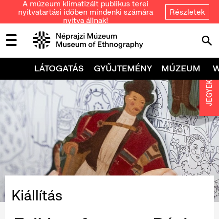
A múzeum klimatizált publikus terei
nyitvatartási időben mindenki számára
Részletek
nyitva állnak!
LÁTOGATÁS
GYŰJTEMÉNY
MÚZEUM
JEGYEK
Kiállítás