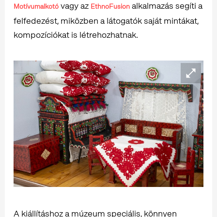
vagy az
alkalmazás segíti a
Motívumalkotó
EthnoFusion
felfedezést, miközben a látogatók saját mintákat,
kompozíciókat is létrehozhatnak.
A kiállításhoz a múzeum speciális, könnyen