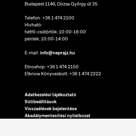
Budapest 1146, Dózsa György út 35.
Telefon:
+36 1 474 2100
Hívható:
hétfő-csütörtök: 10:00-16:00
péntek: 10:00-14:00
E-mail:
info@neprajz.hu
Etnoshop:
+36 1 474 2150
Etknow Könyvesbolt:
+36 1 474 2222
Adatkezelési tájékoztató
Sütibeállítások
Visszaélések bejelentése
Akadálymentesítési nyilatkozat
Néprajzi Múzeum © 2022. Minden jog fenntartva.