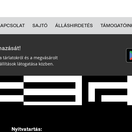
KAPCSOLAT
SAJTÓ
ÁLLÁSHIRDETÉS
TÁMOGATÓIN
mazását!
a tárlatokról és a megvásárolt
llítások látogatása közben.
Nyitvatartás: