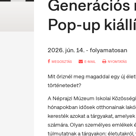
Generációs 
Pop-up kiáll
2026. jún. 14. - folyamatosan
MEGOSZTÁS
E-MAIL
NYOMTATÁS
Mit őriznél meg magaddal egy új élet
történetedet?
A Néprajzi Múzeum Iskolai Közösségi
hónapokban idősek otthonainak lakóiv
keresték azokat a tárgyakat, amelyek
számára. Olyan személyes emlékek és
túlmutatnak a tárgyakon: életutakról, 