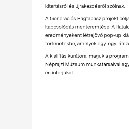
kitartásról és újrakezdésről szólnak.
A Generációs Ragtapasz projekt célj
kapcsolódás megteremtése. A fiatal
eredményeként létrejövő pop-up kiál
történetekbe, amelyek egy-egy látszó
A kiállítás kurátorai maguk a program
Néprajzi Múzeum munkatársaival együ
és interjúkat.