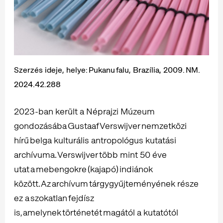
Szerzés ideje, helye: Pukanu falu, Brazília, 2009. NM.
2024.42.288
2023-ban került a Néprajzi Múzeum
gondozásába Gustaaf Verswijver nemzetközi
hírű belga kulturális antropológus kutatási
archívuma. Verswijver több mint 50 éve
utat a mebengokre (kajapó) indiánok
között. Az archívum tárgygyűjteményének része
ez a szokatlan fejdísz
is, amelynek történetét magától a kutatótól