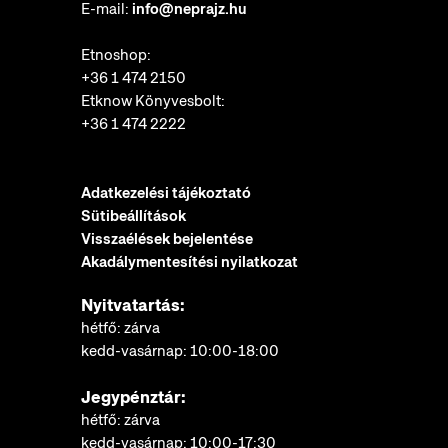
E-mail:
info@neprajz.hu
Etnoshop:
+36 1 474 2150
Etknow Könyvesbolt:
+36 1 474 2222
Adatkezelési tájékoztató
Sütibeállítások
Visszaélések bejelentése
Akadálymentesítési nyilatkozat
Nyitvatartás:
hétfő: zárva
kedd-vasárnap: 10:00-18:00
Jegypénztár:
hétfő: zárva
kedd-vasárnap: 10:00-17:30