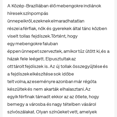
A Közép-Brazíliában élő mebengokre indiánok
híresek színpompás
ünnepeikről, ezeknek elmaradhatatlan
részei a férfiak, nők és gyerekek által tánc közben
viselt tollas fejdíszek. Történt, hogy
egy mebengokre faluban
éppen ünnepet szerveztek, amikor tűz ütött ki, és a
házak fele leégett. Elpusztultak az
ott tárolt fejdíszek is. Az új tollak összegyűjtése és
a fejdíszek elkészítése sok időbe
telt volna, az eseményre azonban már régóta
készültek és nem akarták elhalasztani. Az
egyik férfinak támadt ekkor az az ötlete, hogy
bemegy a városba és nagy tételben vásárol
szívószálakat. Olyan színűeket vett, amelyek