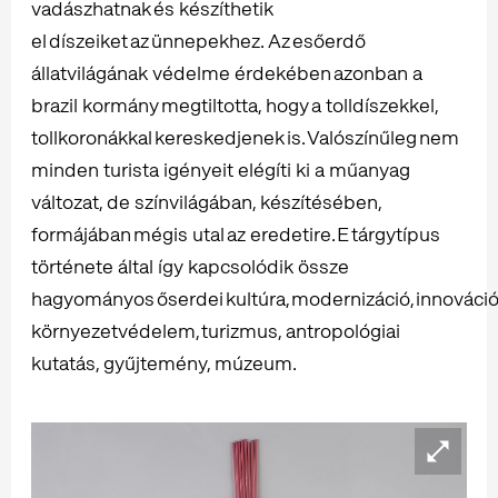
vadászhatnak és készíthetik
el díszeiket az ünnepekhez. Az esőerdő
állatvilágának védelme érdekében azonban a
brazil kormány megtiltotta, hogy a tolldíszekkel,
tollkoronákkal kereskedjenek is. Valószínűleg nem
minden turista igényeit elégíti ki a műanyag
változat, de színvilágában, készítésében,
formájában mégis utal az eredetire. E tárgytípus
története által így kapcsolódik össze
hagyományos őserdei kultúra, modernizáció, innováció
környezetvédelem, turizmus, antropológiai
kutatás, gyűjtemény, múzeum.