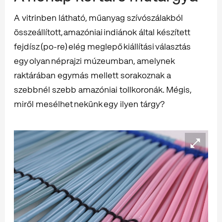
A vitrinben látható, műanyag szívószálakból
összeállított, amazóniai indiánok által készített
fejdísz (po-re) elég meglepő kiállítási választás
egy olyan néprajzi múzeumban, amelynek
raktárában egymás mellett sorakoznak a
szebbnél szebb amazóniai tollkoronák. Mégis,
miről mesélhet nekünk egy ilyen tárgy?