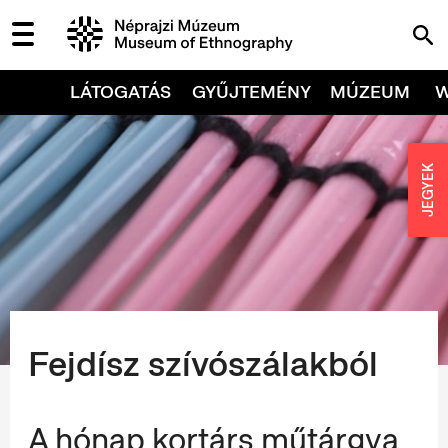
LÁTOGATÁS
GYŰJTEMÉNY
MÚZEUM
JEGYEK
Fejdísz szívószálakból
A hónap kortárs műtárgya