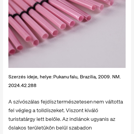
Szerzés ideje, helye: Pukanu falu, Brazília, 2009. NM.
2024.42.288
A szívószálas fejdísz természetesen nem váltotta
fel végleg a tolldíszeket. Viszont kiváló
turistatárgy lett belőle. Az indiánok ugyanis az
őslakos területükön belül szabadon