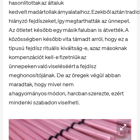
hasonlítottak az általuk
kedvelt madártollak árnyalataihoz. Ezekből aztán tradici
hiányzó fejdíszeket, így megtarthatták az ünnepet.
Az ötletet később egy másik faluban is átvették. A
közösségben később vita támadt arról, hogy ez a
típusú fejdísz rituális kiváltság-e, azaz másoknak
kompenzációt kell-e fizetniük az
ünnepeken való viseléséért a fejdísz
meghonosítójának. De az öregek végül abban
maradtak, hogy mivel nem
a hagyományos módon, harcban szerezte, ezért
mindenki szabadon viselheti.