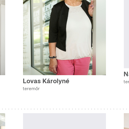
N
Lovas Károlyné
te
teremőr