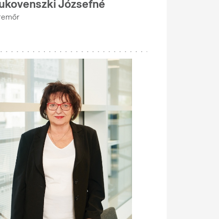
ukovenszki Józsefné
remőr