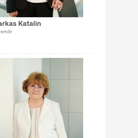
arkas Katalin
remőr