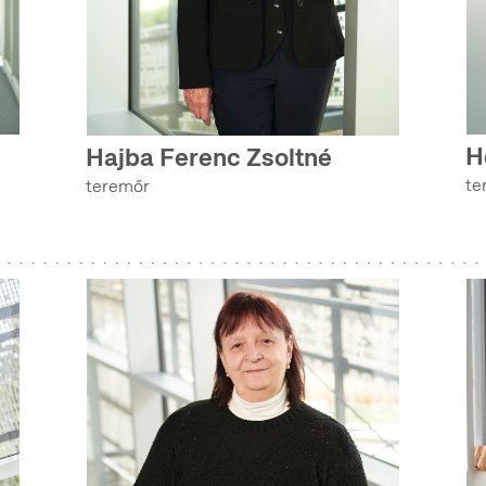
H
Hajba Ferenc Zsoltné
te
teremőr