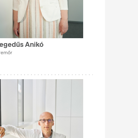
egedűs Anikó
remőr