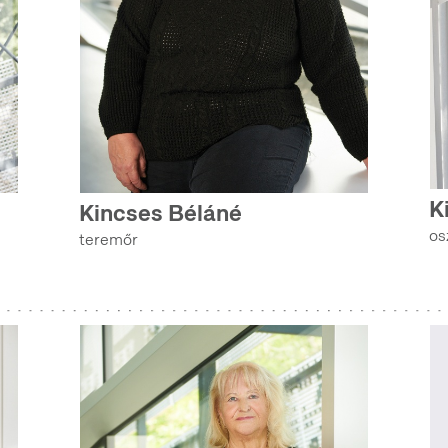
K
Kincses Béláné
os
teremőr