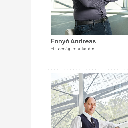
NEMZETKÖZI KAPCSOLATOK
RENDEZVÉNYSZERVEZÉSI OSZTÁLY
INFORMATIKAI OSZTÁLY
Fonyó Andreas
BIZTONSÁGI FŐOSZTÁLY
biztonsági munkatárs
MADOK-PROGRAM
RENDEZVÉNYSZERVEZÉSI OSZTÁLY