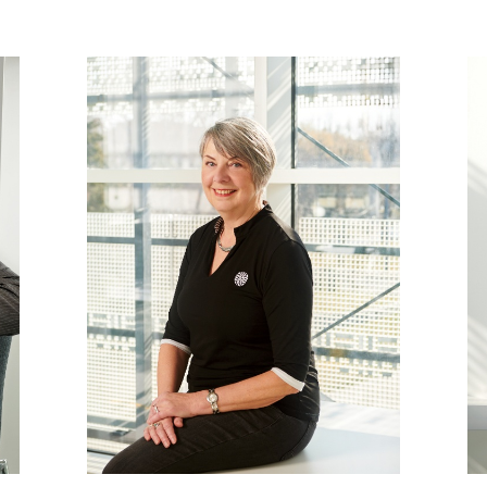
REGIONÁLIS (NEMZETKÖZI) GYŰJTEMÉNYEK (GYŰJTEMÉNYI FŐOSZTÁLY)
HÁZTARTÁSGYŰJTEMÉNY (GYŰJTEMÉNYI FŐOSZTÁLY)
GYŰJTEMÉNY
RÍTUSGYŰJTEMÉNY (GYŰJTEMÉNYI FŐOSZTÁLY)
GYŰJTEMÉNY
GYŰJTEMÉNYKEZELŐK (GYŰJTEMÉNYI FŐOSZTÁLY)
REGIONÁLIS (NEMZETKÖZI) GYŰJTEMÉNYEK (GYŰJTEMÉNYI FŐOSZTÁLY)
GAZDÁLKODÁSGYŰJTEMÉNY (GYŰJTEMÉNYI FŐOSZTÁLY)
HÁZTARTÁSGYŰJTEMÉNY (GYŰJTEMÉNYI FŐOSZTÁLY)
TECHNOLÓGIA GYŰJTEMÉNY (GYŰJTEMÉNYI FŐOSZTÁLY)
RÍTUSGYŰJTEMÉNY (GYŰJTEMÉNYI FŐOSZTÁLY)