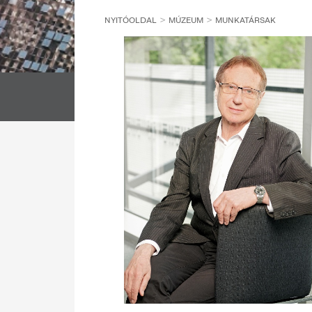
NYITÓOLDAL
MÚZEUM
MUNKATÁRSAK
A MÚZEUM VEZETŐI
FŐIGAZGATÓI TITKÁRSÁG
BIZTONSÁGI FŐOSZTÁLY
ÖSSZES 
GYŰJTEMÉNYI FŐOSZTÁLY
ÖSSZES FŐOSZTÁLY
ÖSSZES 
ETNOLÓGIAI ARCHÍVUM
A MÚZEUM VEZETŐI
MŰTÁRGYVÉDELMI ÉS RESTAURÁTOR FŐOSZTÁLY
FŐIGAZGATÓI TITKÁRSÁG
NYILVÁNTARTÁSI ÉS DIGITALIZÁLÁSI FŐOSZTÁLY
GYŰJTEMÉNYI FŐOSZTÁLY