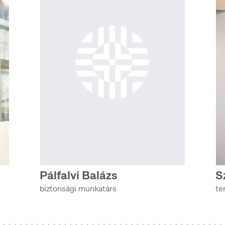
Pálfalvi Balázs
S
biztonsági munkatárs
te