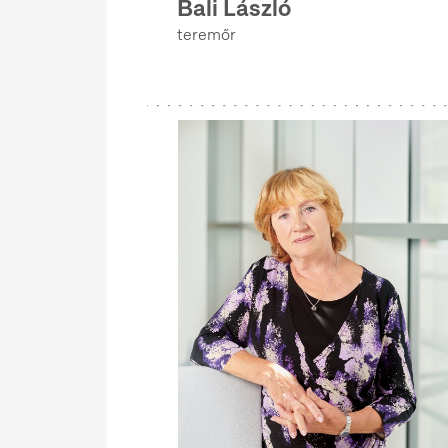
Bali László
KOMMUNIKÁCIÓS FŐOSZTÁLY
teremőr
ETNOLÓGIAI ARCHÍVUM
KÖNYVTÁR
MŰTÁRGYVÉDELMI ÉS RESTAURÁTOR FŐOSZTÁLY
GAZDASÁGI ÉS SZÁMVITELI FŐOSZTÁLY
NYILVÁNTARTÁSI ÉS DIGITALIZÁLÁSI FŐOSZTÁLY
ÜZEMELTETÉSI ÉS BESZERZÉSI FŐOSZTÁLY
KOMMUNIKÁCIÓS FŐOSZTÁLY
ISMERETKÖZVETÍTÉSI FŐOSZTÁLY
KÖNYVTÁR
SZERKESZTŐSÉG
GAZDASÁGI ÉS SZÁMVITELI FŐOSZTÁLY