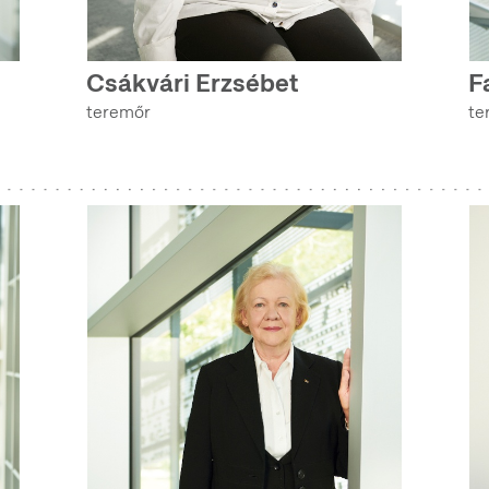
MOZGÓKÉPTÁR (ETNOLÓGIAI ARCHÍVUM)
Csákvári Erzsébet
F
HANGTÁR (ETNOLÓGIAI ARCHÍVUM)
teremőr
te