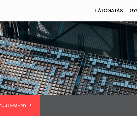
LÁTOGATÁS
GY
YŰJTEMÉNY
YŰJTEMÉNY