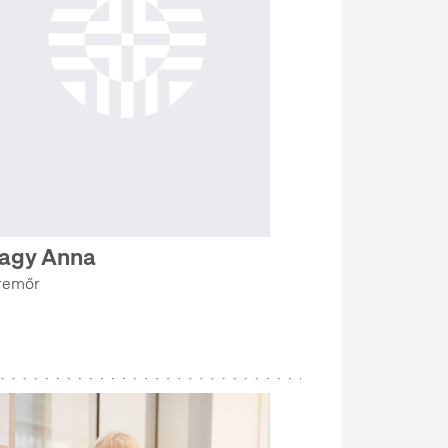
agy Anna
remőr