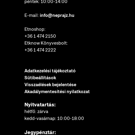
péntek: 10:00-14:00
E-mail:
info@neprajz.hu
Etnoshop:
+36 1 474 2150
Etknow Könyvesbolt:
+36 1 474 2222
Adatkezelési tájékoztató
Sütibeállítások
Visszaélések bejelentése
Akadálymentesítési nyilatkozat
Nyitvatartás:
hétfő: zárva
kedd-vasárnap: 10:00-18:00
Jegypénztár: