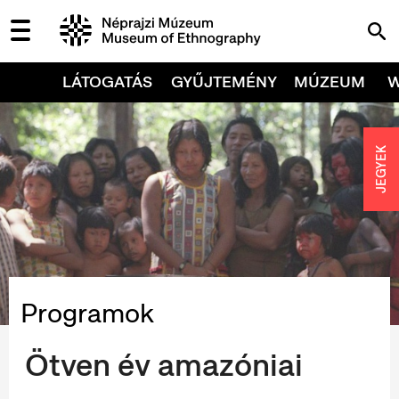
LÁTOGATÁS
GYŰJTEMÉNY
MÚZEUM
JEGYEK
Programok
Ötven év amazóniai