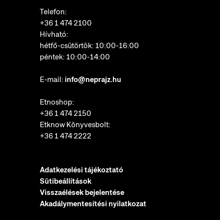
Telefon:
+36 1 474 2100
Hívható:
hétfő-csütörtök: 10:00-16:00
péntek: 10:00-14:00
E-mail:
info@neprajz.hu
Etnoshop:
+36 1 474 2150
Etknow Könyvesbolt:
+36 1 474 2222
Adatkezelési tájékoztató
Sütibeállítások
Visszaélések bejelentése
Akadálymentesítési nyilatkozat