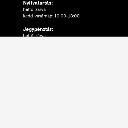
Nyitvatartás:
hétfő: zárva
kedd-vasárnap: 10:00-18:00
Jegypénztár:
hétfő: zárva
kedd-vasárnap: 10:00-17:30
További információk
Néprajzi Múzeum © 2022.
Minden jog fenntartva.