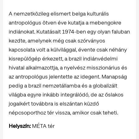
A nemzetközileg elismert belga kulturális
antropológus ötven éve kutatja a mebengokre
indiánokat. Kutatásait 1974-ben egy olyan faluban
kezdte, amelynek még csak szórványos
kapcsolata volt a külvilággal, évente csak néhány
kisrepülőgép érkezett, a brazil indiánvédelmi
hivatal alkalmazottja, a nyelvész misszionárius és
az antropológus jelentette az idegent. Manapság
pedig a brazil nemzetállamba és a globalizált
világba egyre inkább integrálódó, de az őslakos
jogaikért továbbra is elszántan küzdő
népcsoporthoz tér vissza, amikor csak teheti.
Helyszín:
MÉTA tér