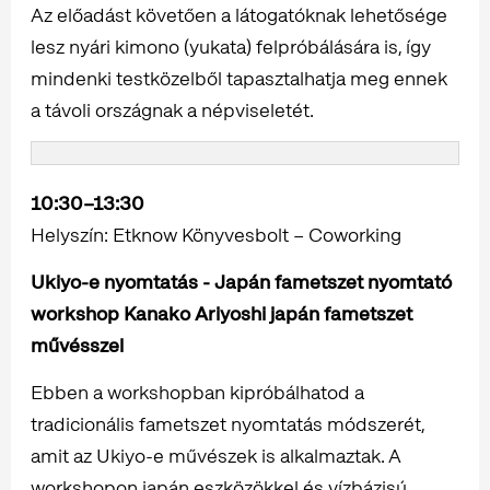
Az előadást követően a látogatóknak lehetősége
lesz nyári kimono (yukata) felpróbálására is, így
mindenki testközelből tapasztalhatja meg ennek
a távoli országnak a népviseletét.
10:30–13:30
Helyszín: Etknow Könyvesbolt – Coworking
Ukiyo-e nyomtatás - Japán fametszet nyomtató
workshop Kanako Ariyoshi japán fametszet
művésszel
Ebben a workshopban kipróbálhatod a
tradicionális fametszet nyomtatás módszerét,
amit az Ukiyo-e művészek is alkalmaztak. A
workshopon japán eszközökkel és vízbázisú