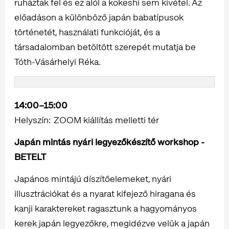
ruháztak fel és ez alól a kokeshi sem kivétel. Az
előadáson a különböző japán babatípusok
történetét, használati funkcióját, és a
társadalomban betöltött szerepét mutatja be
Tóth-Vásárhelyi Réka.
14:00–15:00
Helyszín: ZOOM kiállítás melletti tér
Japán mintás nyári legyezőkészítő workshop -
BETELT
Japános mintájú díszítőelemeket, nyári
illusztrációkat és a nyarat kifejező hiragana és
kanji karaktereket ragasztunk a hagyományos
kerek japán legyezőkre, megidézve velük a japán