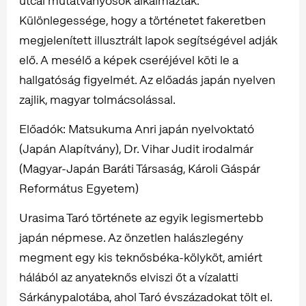
utcai mutatványosok alkalmaztak.
Különlegessége, hogy a történetet fakeretben
megjelenített illusztrált lapok segítségével adják
elő. A mesélő a képek cseréjével köti le a
hallgatóság figyelmét. Az előadás japán nyelven
zajlik, magyar tolmácsolással.
Előadók: Matsukuma Anri japán nyelvoktató
(Japán Alapítvány), Dr. Vihar Judit irodalmár
(Magyar-Japán Baráti Társaság, Károli Gáspár
Református Egyetem)
Urasima Taró története az egyik legismertebb
japán népmese. Az önzetlen halászlegény
megment egy kis teknősbéka-kölyköt, amiért
hálából az anyateknős elviszi őt a vízalatti
Sárkánypalotába, ahol Taró évszázadokat tölt el.