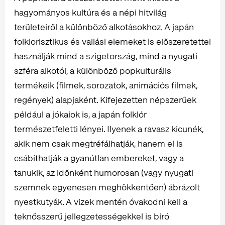
hagyományos kultúra és a népi hitvilág
területeiről a különböző alkotásokhoz. A japán
folklorisztikus és vallási elemeket is előszeretettel
használják mind a szigetország, mind a nyugati
szféra alkotói, a különböző popkulturális
termékeik (filmek, sorozatok, animációs filmek,
regények) alapjaként. Kifejezetten népszerűek
például a jókaiok is, a japán folklór
természetfeletti lényei. Ilyenek a ravasz kicunék,
akik nem csak megtréfálhatják, hanem el is
csábíthatják a gyanútlan embereket, vagy a
tanukik, az időnként humorosan (vagy nyugati
szemnek egyenesen meghökkentően) ábrázolt
nyestkutyák. A vizek mentén óvakodni kell a
teknősszerű jellegzetességekkel is bíró