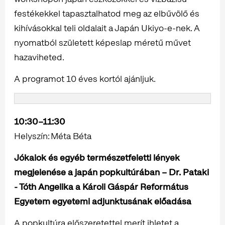
festékekkel tapasztalhatod meg az elbűvölő és
kihívásokkal teli oldalait a Japán Ukiyo-e-nek. A
nyomatból született képeslap méretű művet
hazaviheted.
A programot 10 éves kortól ajánljuk.
10:30–11:30
Helyszín: Méta Béta
Jókaiok és egyéb természetfeletti lények
megjelenése a japán popkultúrában – Dr. Pataki
- Tóth Angelika a Károli Gáspár Református
Egyetem egyetemi adjunktusának előadása
A popkultúra előszeretettel merít ihletet a