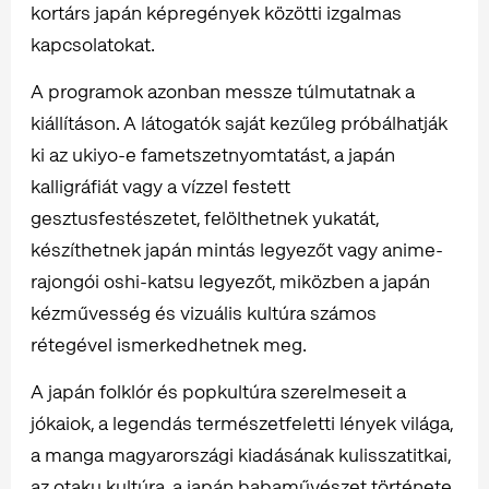
kortárs japán képregények közötti izgalmas
kapcsolatokat.
A programok azonban messze túlmutatnak a
kiállításon. A látogatók saját kezűleg próbálhatják
ki az ukiyo-e fametszetnyomtatást, a japán
kalligráfiát vagy a vízzel festett
gesztusfestészetet, felölthetnek yukatát,
készíthetnek japán mintás legyezőt vagy anime-
rajongói oshi-katsu legyezőt, miközben a japán
kézművesség és vizuális kultúra számos
rétegével ismerkedhetnek meg.
A japán folklór és popkultúra szerelmeseit a
jókaiok, a legendás természetfeletti lények világa,
a manga magyarországi kiadásának kulisszatitkai,
az otaku kultúra, a japán babaművészet története