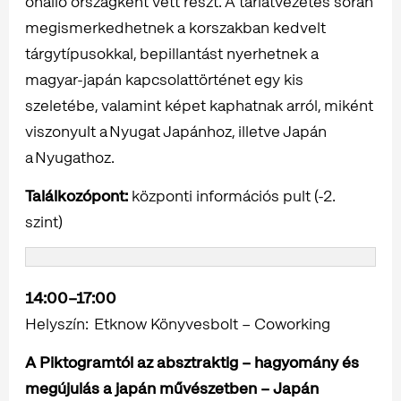
önálló országként vett részt. A tárlatvezetés során
megismerkedhetnek a korszakban kedvelt
tárgytípusokkal, bepillantást nyerhetnek a
magyar-japán kapcsolattörténet egy kis
szeletébe, valamint képet kaphatnak arról, miként
viszonyult a Nyugat Japánhoz, illetve Japán
a Nyugathoz.
Találkozópont:
központi információs pult (-2.
szint)
14:00–17:00
Helyszín: Etknow Könyvesbolt – Coworking
A Piktogramtól az absztraktig – hagyomány és
megújulás a japán művészetben – Japán