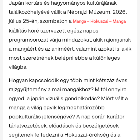
Japán kortárs és hagyományos kultúrájának
találkozóhelyévé válik a Néprajzi Múzeum. 2026.
július 25-én, szombaton a
Manga – Hokuszai – Manga
kiállítás köré szervezett egész napos
programsorozat várja mindazokat, akik rajonganak
a mangáért és az animéért, valamint azokat is, akik
most szeretnének belépni ebbe a különleges
világba.
Hogyan kapcsolódik egy több mint kétszáz éves
rajzgyűjtemény a mai mangákhoz? Mitől ennyire
egyedi a japán vizuális gondolkodás? Miért vált a
manga a világ egyik legmeghatározóbb
popkulturális jelenségévé? A nap során kurátori
tárlatvezetések, előadások és beszélgetések
segítenek felfedezni a Hokuszai-örökség és a