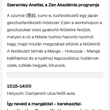
Szeremley Anettel, a Zen Akadémia programja
A szumie (墨絵, sumi-e, tusfestészet) egy japán
gesztusfestészeti módszer. Ezen a workshopon a
gesztusokat vizes gyakorló felületre festjük,
melyen a víz a fekete tushoz hasonló nyomot
hagy, majd miután megszárad eltűnik a felületről.
A festészeti témák a Manga – Hokuszai – Manga
kiállításhoz és a nyárhoz kapcsolódva: hullámok-
vizek, sziklák-hegyek, lótuszok.
13:15–14:00
Helyszín: Damjanich utca felőli aula
Így neveld a mangáidat – kerekasztal-