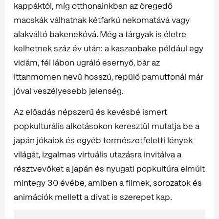
kappáktól, míg otthonainkban az öregedő
macskák válhatnak kétfarkú nekomatává vagy
alakváltó bakenekóvá. Még a tárgyak is életre
kelhetnek száz év után: a kaszaobake például egy
vidám, fél lábon ugráló esernyő, bár az
ittanmomen nevű hosszú, repülő pamutfonál már
jóval veszélyesebb jelenség.
Az előadás népszerű és kevésbé ismert
popkulturális alkotásokon keresztül mutatja be a
japán jókaiok és egyéb természetfeletti lények
világát, izgalmas virtuális utazásra invitálva a
résztvevőket a japán és nyugati popkultúra elmúlt
mintegy 30 évébe, amiben a filmek, sorozatok és
animációk mellett a divat is szerepet kap.