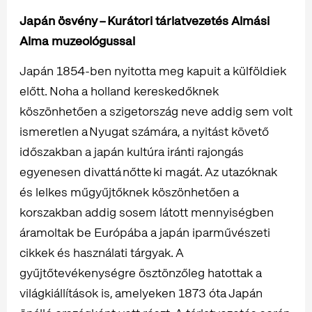
Japán ösvény – Kurátori tárlatvezetés Almási
Alma muzeológussal
Japán 1854-ben nyitotta meg kapuit a külföldiek
előtt. Noha a holland kereskedőknek
köszönhetően a szigetország neve addig sem volt
ismeretlen a Nyugat számára, a nyitást követő
időszakban a japán kultúra iránti rajongás
egyenesen divattá nőtte ki magát. Az utazóknak
és lelkes műgyűjtőknek köszönhetően a
korszakban addig sosem látott mennyiségben
áramoltak be Európába a japán iparművészeti
cikkek és használati tárgyak. A
gyűjtőtevékenységre ösztönzőleg hatottak a
világkiállítások is, amelyeken 1873 óta Japán