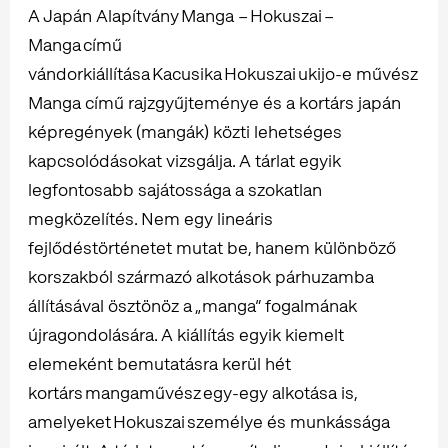
A Japán Alapítvány Manga – Hokuszai –
Manga című
vándorkiállítása Kacusika Hokuszai ukijo-e művész
Manga című rajzgyűjteménye és a kortárs japán
képregények (mangák) közti lehetséges
kapcsolódásokat vizsgálja. A tárlat egyik
legfontosabb sajátossága a szokatlan
megközelítés. Nem egy lineáris
fejlődéstörténetet mutat be, hanem különböző
korszakból származó alkotások párhuzamba
állításával ösztönöz a „manga” fogalmának
újragondolására. A kiállítás egyik kiemelt
elemeként bemutatásra kerül hét
kortárs mangaművész egy-egy alkotása is,
amelyeket Hokuszai személye és munkássága