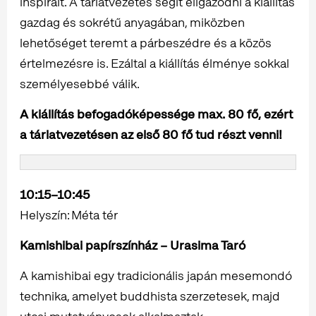
inspirált. A tárlatvezetés segít eligazodni a kiállítás
gazdag és sokrétű anyagában, miközben
lehetőséget teremt a párbeszédre és a közös
értelmezésre is. Ezáltal a kiállítás élménye sokkal
személyesebbé válik.
A kiállítás befogadóképessége max. 80 fő, ezért
a tárlatvezetésen az első 80 fő tud részt venni!
10:15–10:45
Helyszín: Méta tér
Kamishibai papírszínház – Urasima Taró
A kamishibai egy tradicionális japán mesemondó
technika, amelyet buddhista szerzetesek, majd