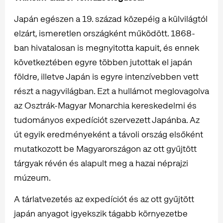
Japán egészen a 19. század közepéig a külvilágtól
elzárt, ismeretlen országként működött. 1868-
ban hivatalosan is megnyitotta kapuit, és ennek
következtében egyre többen jutottak el japán
földre, illetve Japán is egyre intenzívebben vett
részt a nagyvilágban. Ezt a hullámot meglovagolva
az Osztrák-Magyar Monarchia kereskedelmi és
tudományos expedíciót szervezett Japánba. Az
út egyik eredményeként a távoli ország elsőként
mutatkozott be Magyarországon az ott gyűjtött
tárgyak révén és alapult meg a hazai néprajzi
múzeum.
A tárlatvezetés az expedíciót és az ott gyűjtött
japán anyagot igyekszik tágabb környezetbe