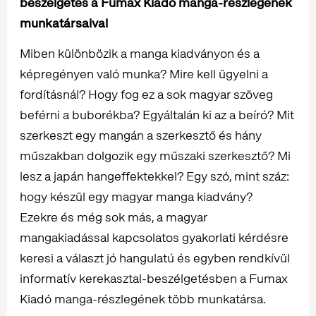
beszélgetés a Fumax Kiadó manga-részlegének
munkatársaival
Miben különbözik a manga kiadványon és a
képregényen való munka? Mire kell ügyelni a
fordításnál? Hogy fog ez a sok magyar szöveg
beférni a buborékba? Egyáltalán ki az a beíró? Mit
szerkeszt egy mangán a szerkesztő és hány
műszakban dolgozik egy műszaki szerkesztő? Mi
lesz a japán hangeffektekkel? Egy szó, mint száz:
hogy készül egy magyar manga kiadvány?
Ezekre és még sok más, a magyar
mangakiadással kapcsolatos gyakorlati kérdésre
keresi a választ jó hangulatú és egyben rendkívül
informatív kerekasztal-beszélgetésben a Fumax
Kiadó manga-részlegének több munkatársa.