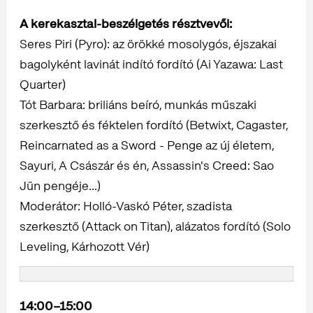
A kerekasztal-beszélgetés résztvevői:
Seres Piri (Pyro): az örökké mosolygós, éjszakai
bagolyként lavinát indító fordító (Ai Yazawa: Last
Quarter)
Tót Barbara: briliáns beíró, munkás műszaki
szerkesztő és féktelen fordító (Betwixt, Cagaster,
Reincarnated as a Sword - Penge az új életem,
Sayuri, A Császár és én, Assassin's Creed: Sao
Jün pengéje...)
Moderátor: Holló-Vaskó Péter, szadista
szerkesztő (Attack on Titan), alázatos fordító (Solo
Leveling, Kárhozott Vér)
14:00–15:00