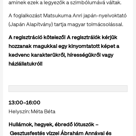
aminek ezek a legyezők a szimbólumává váltak.
A foglalkozást Matsukuma Anri japán-nyelvoktató
(Japán Alapítvány) tartja magyar tolmácsolással.
A regisztráció kötelező! A regisztrálók kérjük
hozzanak magukkal egy kinyomtatott képet a
kedvenc karakterükről, hírességükről vagy
háziállatukról!
13:00–16:00
Helyszín: Méta Béta
Hullámok, hegyek, ébredő lótuszók –
Gesztusfestés vízzel Ábrahám Annával és