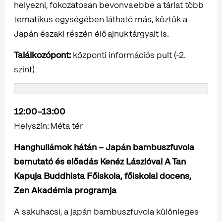
helyezni, fokozatosan bevonva ebbe a tárlat több
tematikus egységében látható más, köztük a
Japán északi részén élő ajnuk tárgyait is.
Találkozópont:
központi információs pult (-2.
szint)
12:00–13:00
Helyszín: Méta tér
Hanghullámok hátán – Japán bambuszfuvola
bemutató és előadás Kenéz Lászlóval A Tan
Kapuja Buddhista Főiskola, főiskolai docens,
Zen Akadémia programja
A sakuhacsi, a japán bambuszfuvola különleges