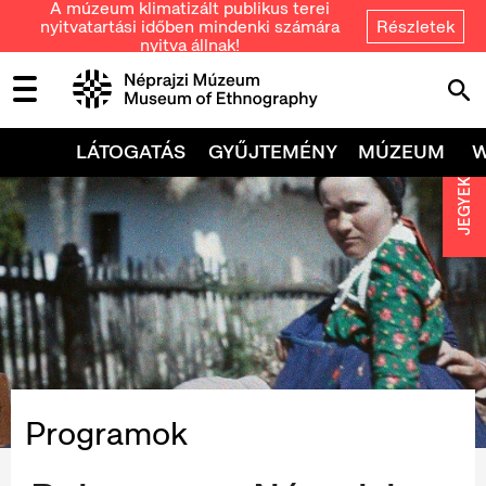
A múzeum klimatizált publikus terei
nyitvatartási időben mindenki számára
Részletek
nyitva állnak!
LÁTOGATÁS
GYŰJTEMÉNY
MÚZEUM
JEGYEK
Programok