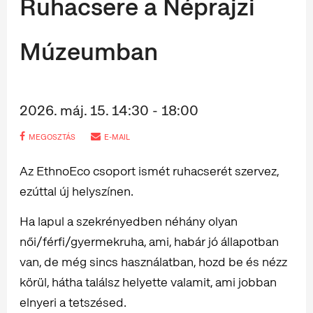
Ruhacsere a Néprajzi
Múzeumban
2026. máj. 15. 14:30 - 18:00
MEGOSZTÁS
E-MAIL
Az EthnoEco csoport ismét ruhacserét szervez,
ezúttal új helyszínen.
Ha lapul a szekrényedben néhány olyan
női/férfi/gyermekruha, ami, habár jó állapotban
van, de még sincs használatban, hozd be és nézz
körül, hátha találsz helyette valamit, ami jobban
elnyeri a tetszésed.