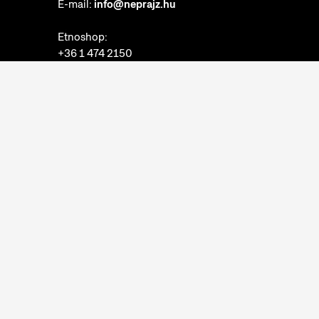
E-mail:
info@neprajz.hu
Etnoshop:
+36 1 474 2150
Etknow Könyvesbolt:
+36 1 474 2222
Adatkezelési tájékoztató
Sütibeállítások
Visszaélések bejelentése
Akadálymentesítési nyilatkozat
Nyitvatartás:
hétfő: zárva
kedd-vasárnap: 10:00-18:00
Jegypénztár:
hétfő: zárva
kedd-vasárnap: 10:00-17:30