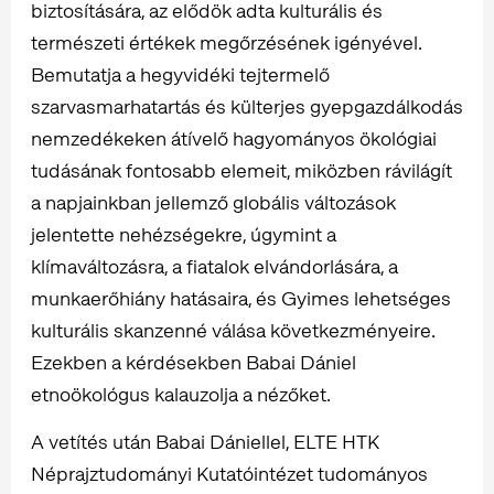
biztosítására, az elődök adta kulturális és
természeti értékek megőrzésének igényével.
Bemutatja a hegyvidéki tejtermelő
szarvasmarhatartás és külterjes gyepgazdálkodás
nemzedékeken átívelő hagyományos ökológiai
tudásának fontosabb elemeit, miközben rávilágít
a napjainkban jellemző globális változások
jelentette nehézségekre, úgymint a
klímaváltozásra, a fiatalok elvándorlására, a
munkaerőhiány hatásaira, és Gyimes lehetséges
kulturális skanzenné válása következményeire.
Ezekben a kérdésekben Babai Dániel
etnoökológus kalauzolja a nézőket.
A vetítés után Babai Dániellel, ELTE HTK
Néprajztudományi Kutatóintézet tudományos