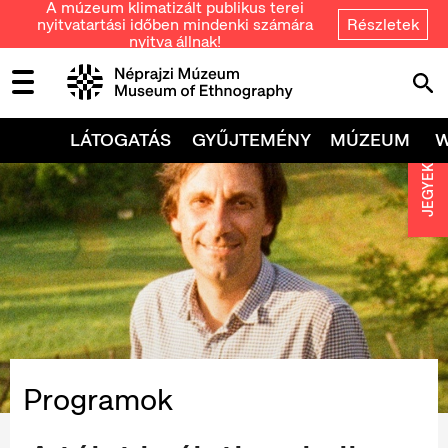
A múzeum klimatizált publikus terei
nyitvatartási időben mindenki számára
Részletek
nyitva állnak!
LÁTOGATÁS
GYŰJTEMÉNY
MÚZEUM
JEGYEK
Programok