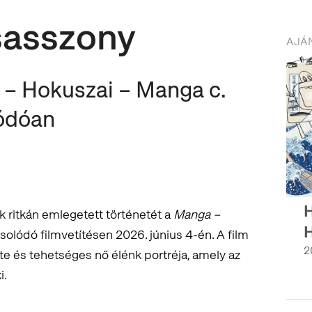
sasszony
AJÁN
 – Hokuszai – Manga c.
lódóan
H
ritkán emlegetett történetét a
Manga –
H
csolódó filmvetítésen 2026. június 4-én. A film
2
te és tehetséges nő élénk portréja, amely az
i.