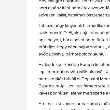
Hevességre hajlamos, rendkívül szark
sem a pénz iránt nem érez szenvedé
szívesen vállal, hatalmas összeget sz
Tetsuzo négy lányának harmadikaként
szókimondó O-Ei, aki apja tehetségét
apja helyett, bár a nevét nem tüntet
erőteljes, hogy néha bajba sodorja. „
evőpálcikával bárhol boldogulunk.”
Évtizedekkel később Európa is felfed
legismertebb nevén válik híressé: K
nemzedékét bűvöli el Degastól Mone
Baudelaire-ig. Ikonikus fametszete, 
kávésbögréken jelenik meg szerte a v
Ám ma is kevesen tudnak arról a nőről