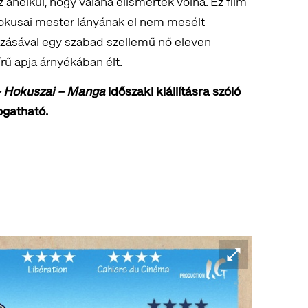
nélkül, hogy valaha elismerték volna. Ez film
okusai mester lányának el nem mesélt
ozásával egy szabad szellemű nő eleven
írű apja árnyékában élt.
 Hokuszai – Manga
időszaki kiállításra szóló
ogatható.