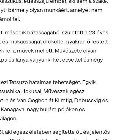
asztikus, édesszájú ember, aki sem a szaké,
lyt; bármely olyan munkáért, amelyet nem
ámol fel.
, második házasságából született a 23 éves,
 és makacsságát örökölte; gyakran ő festett
ték fel a művek mellett. Művészete olyan
Apa és lánya vagyunk; két ecsettel és négy
ezi Tetsuzo hatalmas tehetségét. Egyik
atsushika Hokusai. Művészek egész
t-n és Van Goghon át Klimtig, Debussyig és
a Kanagavai nagy hullám pólókon és
ilágon.
, aki egész életében segítette őt, és jelentős