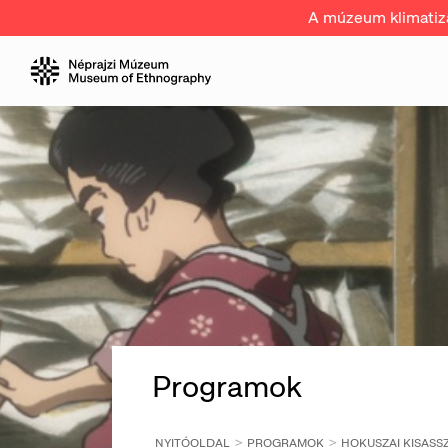
A múzeum klimatizál
Programok
NYITÓOLDAL
PROGRAMOK
HOKUSZAI KISASS