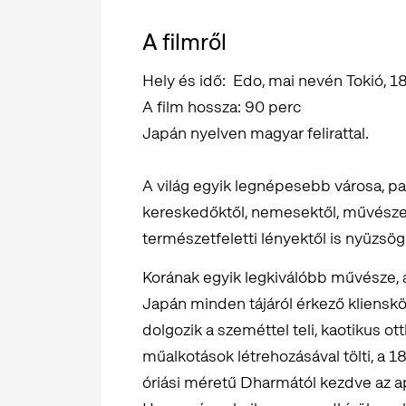
A filmről
Hely és idő: Edo, mai nevén Tokió, 1
A film hossza: 90 perc
Japán nyelven magyar felirattal.
A világ egyik legnépesebb városa, par
kereskedőktől, nemesektől, művészek
természetfeletti lényektől is nyüzsög
Korának egyik legkiválóbb művésze, 
Japán minden tájáról érkező klienskö
dolgozik a szeméttel teli, kaotikus 
műalkotások létrehozásával tölti, a 1
óriási méretű Dharmától kezdve az ap