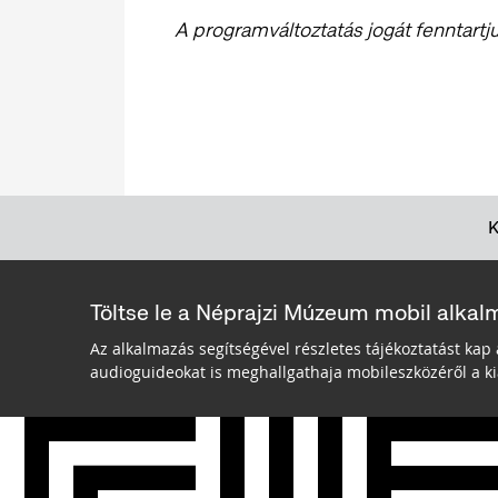
A programváltoztatás jogát fenntartj
Töltse le a Néprajzi Múzeum mobil alkal
Az alkalmazás segítségével részletes tájékoztatást kap 
audioguideokat is meghallgathaja mobileszközéről a kiá