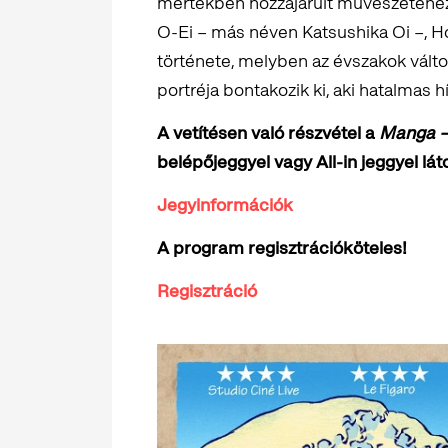
mértékben hozzájárult művészetéhez a
O-Ei – más néven Katsushika Oi –, H
története, melyben az évszakok vált
portréja bontakozik ki, aki hatalmas h
A vetítésen való részvétel a
Manga –
belépőjeggyel vagy All-in jeggyel lát
Jegyinformációk
A program regisztrációköteles!
Regisztráció