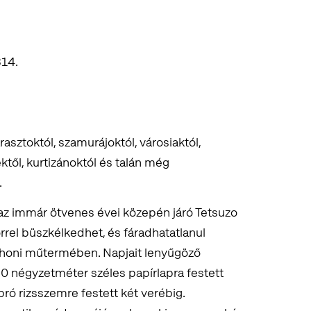
814.
asztoktól, szamurájoktól, városiaktól,
től, kurtizánoktól és talán még
.
az immár ötvenes évei közepén járó Tetsuzo
rrel büszkélkedhet, és fáradhatatlanul
otthoni műtermében. Napjait lenyűgöző
80 négyzetméter széles papírlapra festett
ró rizsszemre festett két verébig.