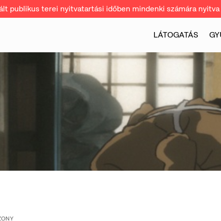
t publikus terei nyitvatartási időben mindenki számára nyitva 
LÁTOGATÁS
GY
ZONY