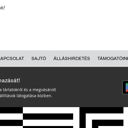
uk!
KAPCSOLAT
SAJTÓ
ÁLLÁSHIRDETÉS
TÁMOGATÓIN
mazását!
a tárlatokról és a megvásárolt
llítások látogatása közben.