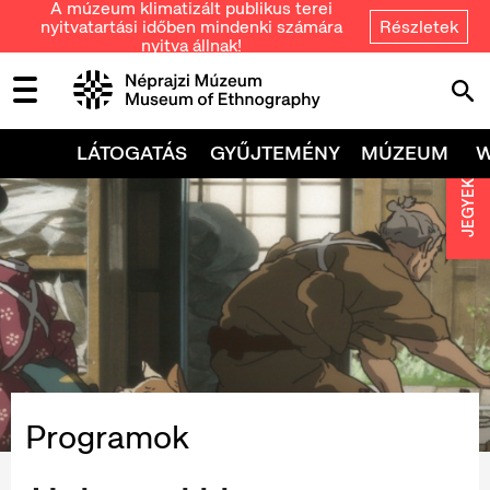
A múzeum klimatizált publikus terei
nyitvatartási időben mindenki számára
Részletek
nyitva állnak!
LÁTOGATÁS
GYŰJTEMÉNY
MÚZEUM
JEGYEK
Programok