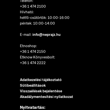
Telefon:
+36 1 474 2100
Hívható:
hétfő-csütörtök: 10:00-16:00
péntek: 10:00-14:00
E-mail:
info@neprajz.hu
Etnoshop:
+36 1 474 2150
Etknow Könyvesbolt:
+36 1 474 2222
Adatkezelési tájékoztató
Sütibeállítások
Visszaélések bejelentése
Akadálymentesítési nyilatkozat
Nyitvatartás: