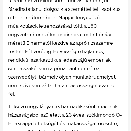
tájáról érkező klienskörrel büszkélkedhet, és
fáradhatatlanul dolgozik a szeméttel teli, kaotikus
otthoni műtermében. Napjait lenyűgöző
műalkotások létrehozásával tölti, a 180
négyzetméter széles papírlapra festett óriási
méretű Dharmától kezdve az apró rizsszemre
festett két verébig. Hevességre hajlamos,
rendkívül szarkasztikus, édesszájú ember, aki
sem a szaké, sem a pénz iránt nem érez
szenvedélyt; bármely olyan munkáért, amelyet
nem szívesen vállal, hatalmas összeget számol
fel.
Tetsuzo négy lányának harmadikaként, második
házasságából született a 23 éves, szókimondó O-
Ei, aki apja tehetségét és makacsságát örökölte;