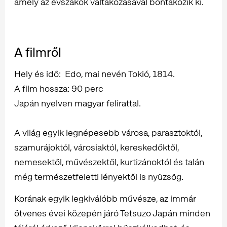
amely az évszakok váltakozásával bontakozik ki.
A filmről
Hely és idő: Edo, mai nevén Tokió, 1814.
A film hossza: 90 perc
Japán nyelven magyar felirattal.
A világ egyik legnépesebb városa, parasztoktól,
szamurájoktól, városiaktól, kereskedőktől,
nemesektől, művészektől, kurtizánoktól és talán
még természetfeletti lényektől is nyüzsög.
Korának egyik legkiválóbb művésze, az immár
ötvenes évei közepén járó Tetsuzo Japán minden