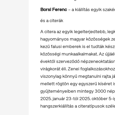
Borsi Ferenc
– a kiállítás egyik szaké
és a citerák
A citera az egyik legelterjedtebb, le
hagyományos magyar közösségek zene
kezű falusi emberek is el tudták készí
közösségi munkaalkalmakat. Az újjá
évektől szerveződő népzeneoktatás
virágkorát éli. Zenei foglalkozásokho
viszonylag könnyű megtanulni rajta j
mellett rögtön egy egyszerű kíséret
gyűjteményeiben mintegy 3000 népi ha
2025. január 23-tól 2025. október 5-i
hangszerkiállítás a citeratípusok szé