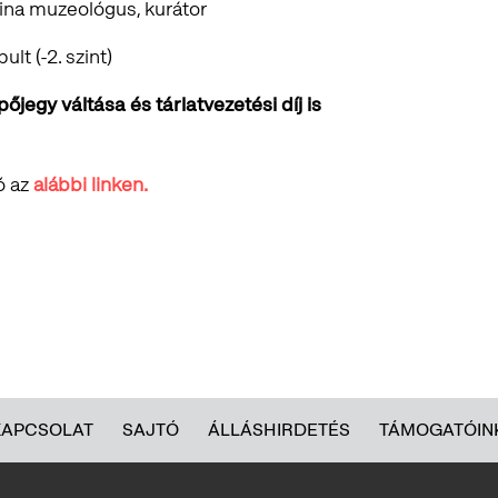
tina muzeológus, kurátor
lt (-2. szint)
jegy váltása és tárlatvezetési díj is
ó az
alábbi linken.
KAPCSOLAT
SAJTÓ
ÁLLÁSHIRDETÉS
TÁMOGATÓIN