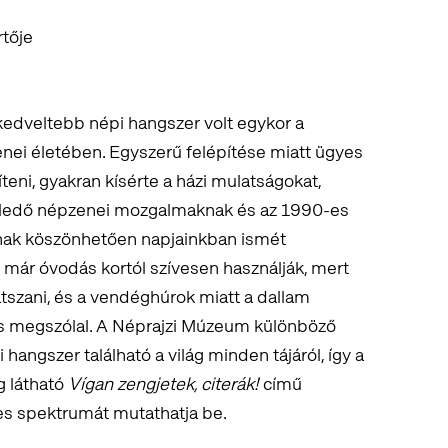
rtője
gkedveltebb népi hangszer volt egykor a
i életében. Egyszerű felépítése miatt ügyes
teni, gyakran kísérte a házi mulatságokat,
éledő népzenei mozgalmaknak és az 1990-es
nak köszönhetően napjainkban ismét
z már óvodás kortól szívesen használják, mert
átszani, és a vendéghúrok miatt a dallam
 is megszólal. A Néprajzi Múzeum különböző
ngszer található a világ minden tájáról, így a
g látható
Vígan zengjetek, citerák!
című
les spektrumát mutathatja be.