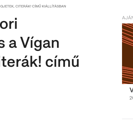
GJETEK, CITERÁK! CÍMŰ KIÁLLÍTÁSBAN
ori
AJÁN
s a Vígan
iterák! című
V
2