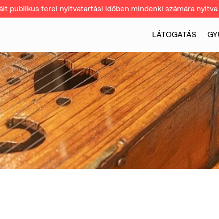
t publikus terei nyitvatartási időben mindenki számára nyitva 
LÁTOGATÁS
GY