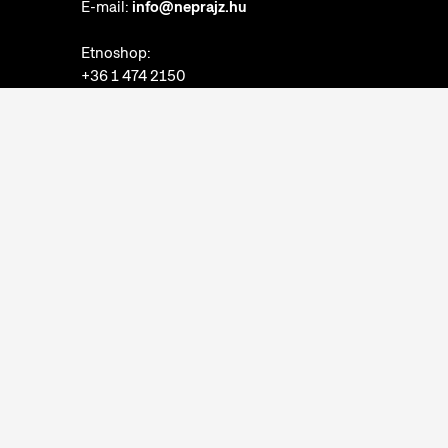
E-mail:
info@neprajz.hu
Etnoshop:
+36 1 474 2150
Etknow Könyvesbolt:
+36 1 474 2222
Adatkezelési tájékoztató
Sütibeállítások
Visszaélések bejelentése
Akadálymentesítési nyilatkozat
Nyitvatartás:
hétfő: zárva
kedd-vasárnap: 10:00-18:00
Jegypénztár:
hétfő: zárva
kedd-vasárnap: 10:00-17:30