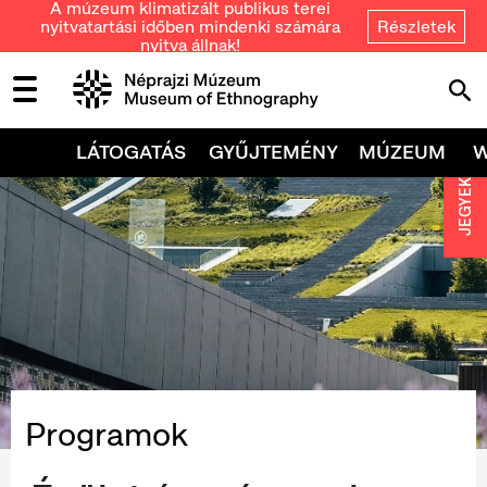
A múzeum klimatizált publikus terei
nyitvatartási időben mindenki számára
Részletek
nyitva állnak!
LÁTOGATÁS
GYŰJTEMÉNY
MÚZEUM
JEGYEK
Programok