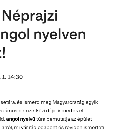
 Néprajzi
ngol nyelven
!
 1. 14:30
ő sétára, és ismerd meg Magyarország egyik
zámos nemzetközi díjjal ismertek el
id,
angol nyelvű
túra bemutatja az épület
d arról, mi vár rád odabent és röviden ismerteti