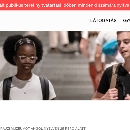
t publikus terei nyitvatartási időben mindenki számára nyitva 
LÁTOGATÁS
GY
PRAJZI MÚZEUMOT ANGOL NYELVEN 25 PERC ALATT!