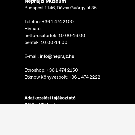
Néprajzi Múzeum
Budapest 1146, Dózsa György út 35.
Telefon:
+36 1 474 2100
Hívható:
hétfő-csütörtök: 10:00-16:00
péntek: 10:00-14:00
E-mail:
info@neprajz.hu
Etnoshop:
+36 1 474 2150
Etknow Könyvesbolt:
+36 1 474 2222
Adatkezelési tájékoztató
Sütibeállítások
Visszaélések bejelentése
Akadálymentesítési nyilatkozat