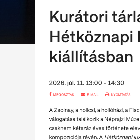
Kurátori tár
Hétköznapi l
kiállításban
2026. júl. 11. 13:00 - 14:30
MEGOSZTÁS
E-MAIL
NYOMTATÁS
A Zsolnay, a holicsi, a hollóházi, a F
válogatása találkozik a Néprajzi Mú
csaknem kétszáz éves története el
kompozíciója révén. A
Hétköznapi luxu