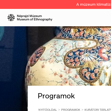
A múzeum klimatizál
Programok
NYITÓOLDAL
PROGRAMOK
KURÁTORI TÁRLAT