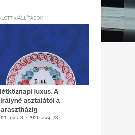
LOTT KIÁLLÍTÁSOK
étköznapi luxus. A
irályné asztalától a
arasztházig
025. dec. 3. - 2026. aug. 23.