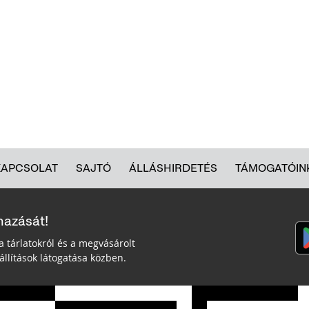
KAPCSOLAT
SAJTÓ
ÁLLÁSHIRDETÉS
TÁMOGATÓIN
mazását!
a tárlatokról és a megvásárolt
llítások látogatása közben.