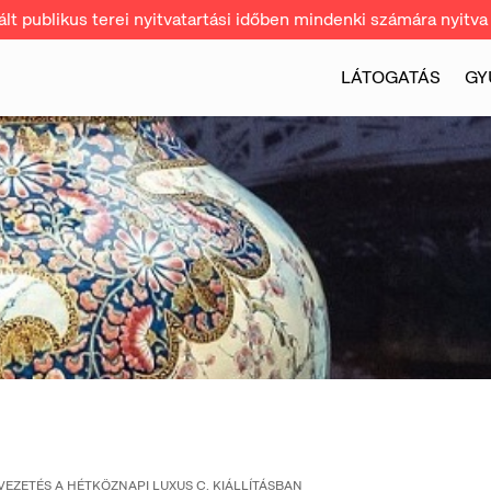
t publikus terei nyitvatartási időben mindenki számára nyitva 
LÁTOGATÁS
GY
VEZETÉS A HÉTKÖZNAPI LUXUS C. KIÁLLÍTÁSBAN