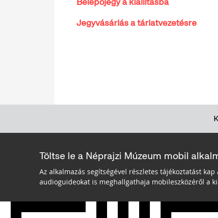
Belépőjegy a kiállításba
Jegyvásárlás a tárlatvezetésre
Töltse le a Néprajzi Múzeum mobil alkal
Az alkalmazás segítségével részletes tájékoztatást kap 
audioguideokat is meghallgathaja mobileszközéről a kiá