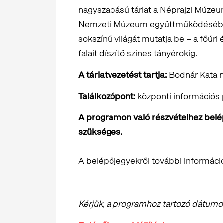
nagyszabású tárlat a Néprajzi Múze
Nemzeti Múzeum együttműködésében
sokszínű világát mutatja be – a főúri
falait díszítő színes tányérokig.
A tárlatvezetést tartja:
Bodnár Kata 
Találkozópont:
központi információs pu
A programon való részvételhez belépő
szükséges.
A belépőjegyekről további informáci
Kérjük, a programhoz tartozó dátumot 