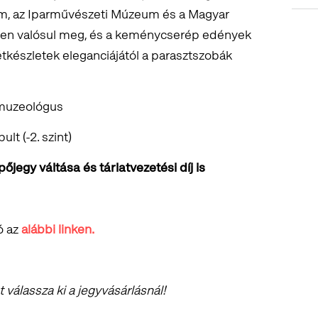
um, az Iparművészeti Múzeum és a Magyar
 valósul meg, és a keménycserép edények
 étkészletek eleganciájától a parasztszobák
muzeológus
lt (-2. szint)
jegy váltása és tárlatvezetési díj is
ó az
alábbi linken.
válassza ki a jegyvásárlásnál!