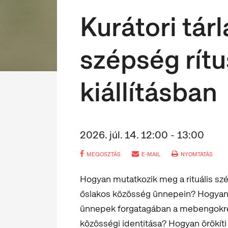
Kurátori tár
szépség rítu
kiállításban
2026. júl. 14. 12:00 - 13:00
MEGOSZTÁS
E-MAIL
NYOMTATÁS
Hogyan mutatkozik meg a rituális sz
őslakos közösség ünnepein? Hogyan j
ünnepek forgatagában a mebengokre (
közösségi identitása? Hogyan örökíti