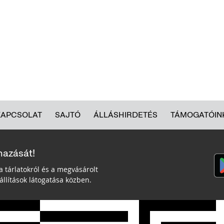
KAPCSOLAT
SAJTÓ
ÁLLÁSHIRDETÉS
TÁMOGATÓIN
mazását!
a tárlatokról és a megvásárolt
llítások látogatása közben.