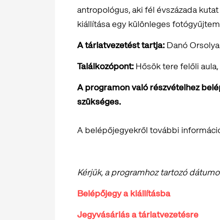
antropológus, aki fél évszázada kuta
kiállítása egy különleges fotógyűjte
A tárlatvezetést tartja:
Danó Orsoly
Találkozópont:
Hősök tere felőli aula,
A programon való részvételhez belépő
szükséges.
A belépőjegyekről további informáci
Kérjük, a programhoz tartozó dátumot 
Belépőjegy a kiállításba
Jegyvásárlás a tárlatvezetésre