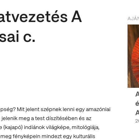
latvezetés A
AJÁN
sai c.
A
é
épség? Mit jelent szépnek lenni egy amazóniai
elenik meg a test díszítésében és az
2
kajapó) indiánok világképe, mitológiája,
 meg fényképein mindezt egy kulturális