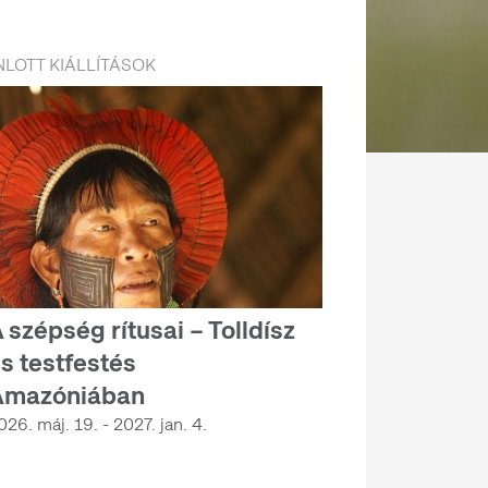
LOTT KIÁLLÍTÁSOK
 szépség rítusai – Tolldísz
s testfestés
Amazóniában
026. máj. 19. - 2027. jan. 4.