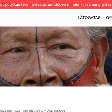
t publikus terei nyitvatartási időben mindenki számára nyitva 
LÁTOGATÁS
GY
EZETÉS A SZÉPSÉG RÍTUSAI C. KIÁLLÍTÁSBAN