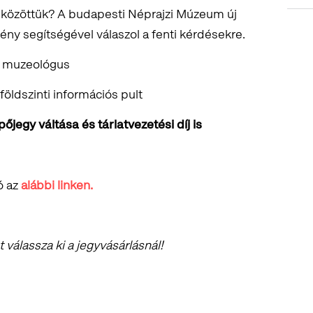
t közöttük? A budapesti Néprajzi Múzeum új
mény segítségével válaszol a fenti kérdésekre.
a muzeológus
 földszinti információs pult
jegy váltása és tárlatvezetési díj is
ó az
alábbi linken.
válassza ki a jegyvásárlásnál!