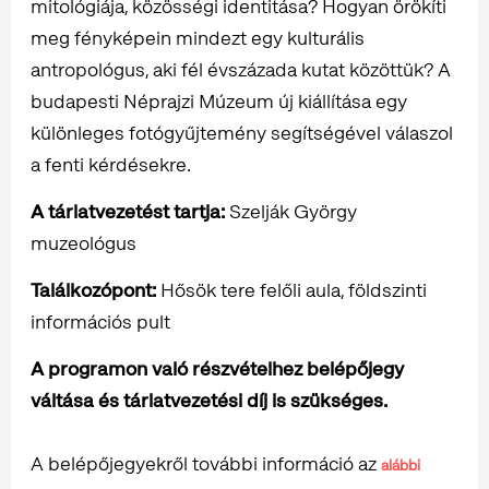
mitológiája, közösségi identitása? Hogyan örökíti
meg fényképein mindezt egy kulturális
antropológus, aki fél évszázada kutat közöttük? A
budapesti Néprajzi Múzeum új kiállítása egy
különleges fotógyűjtemény segítségével válaszol
a fenti kérdésekre.
A tárlatvezetést tartja:
Szelják György
muzeológus
Találkozópont:
Hősök tere felőli aula, földszinti
információs pult
A programon való részvételhez belépőjegy
váltása és tárlatvezetési díj is szükséges.
A belépőjegyekről további információ az
alábbi