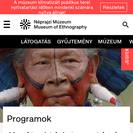
A múzeum klimatizált publikus terei
nyitvatartási időben mindenki számára
Részletek
nyitva állnak!
LÁTOGATÁS
GYŰJTEMÉNY
MÚZEUM
JEGYEK
Programok