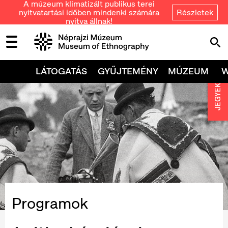
A múzeum klimatizált publikus terei
nyitvatartási időben mindenki számára
Részletek
nyitva állnak!
LÁTOGATÁS
GYŰJTEMÉNY
MÚZEUM
JEGYEK
Programok