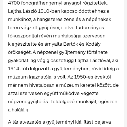
4700 fonográfhengernyi anyagot rögzítettek.
Lajtha László 1910-ben kapcsolódott ehhez a
munkához, a hangszeres zene és a népénekek
terén végzett gyűjtései, illetve tudományos
fókuszpontjai révén munkássága szervesen
kiegészítette és árnyalta Bartók és Kodály
örökségét. A népzenei gyűjtemény története
gyakorlatilag végig összefügg Lajtha Lászlóval, aki
1914-től dolgozott a gyűjteményben, rövid ideig a
múzeum igazgatója is volt. Az 1950-es évektől
már nem hivatalosan a múzeum keretei között, de
azzal szervesen együttműködve végezte
népzenegyűjtő és -feldolgozó munkáját, egészen
a haláláig.
A tárlatvezetés a gyűjteményi kiállítást bejárva