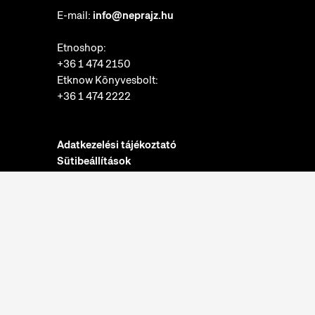
E-mail:
info@neprajz.hu
Etnoshop:
+36 1 474 2150
Etknow Könyvesbolt:
+36 1 474 2222
Adatkezelési tájékoztató
Sütibeállítások
Visszaélések bejelentése
Akadálymentesítési nyilatkozat
Nyitvatartás:
hétfő: zárva
kedd-vasárnap: 10:00-18:00
Jegypénztár:
hétfő: zárva