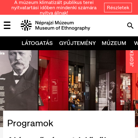
A múzeum klimatizált publikus terei
nyitvatartási időben mindenki számára
Részletek
nyitva állnak!
LÁTOGATÁS
GYŰJTEMÉNY
MÚZEUM
JEGYEK
Programok