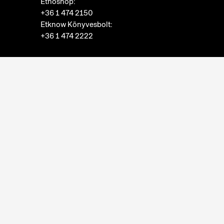
Etnoshop:
+36 1 474 2150
Etknow Könyvesbolt:
+36 1 474 2222
Adatkezelési tájékoztató
Sütibeállítások
Visszaélések bejelentése
Akadálymentesítési nyilatkozat
Nyitvatartás:
hétfő: zárva
kedd-vasárnap: 10:00-18:00
Jegypénztár:
hétfő: zárva
kedd-vasárnap: 10:00-17:30