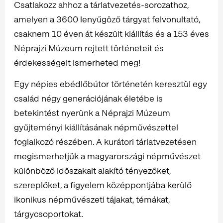
Csatlakozz ahhoz a tárlatvezetés-sorozathoz,
amelyen a 3600 lenyűgöző tárgyat felvonultató,
csaknem 10 éven át készült kiállítás és a 153 éves
Néprajzi Múzeum rejtett történeteit és
érdekességeit ismerheted meg!
Egy népies ebédlőbútor történetén keresztül egy
család négy generációjának életébe is
betekintést nyerünk a Néprajzi Múzeum
gyűjteményi kiállításának népművészettel
foglalkozó részében. A kurátori tárlatvezetésen
megismerhetjük a magyarországi népművészet
különböző időszakait alakító tényezőket,
szereplőket, a figyelem középpontjába kerülő
ikonikus népművészeti tájakat, témákat,
tárgycsoportokat.