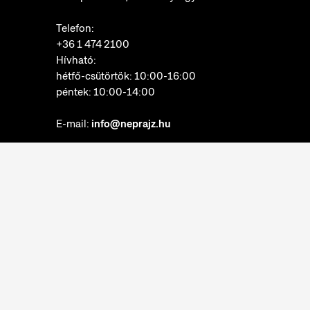
Telefon:
+36 1 474 2100
Hívható:
hétfő-csütörtök: 10:00-16:00
péntek: 10:00-14:00
E-mail:
info@neprajz.hu
Etnoshop:
+36 1 474 2150
Etknow Könyvesbolt:
+36 1 474 2222
Adatkezelési tájékoztató
Sütibeállítások
Visszaélések bejelentése
Akadálymentesítési nyilatkozat