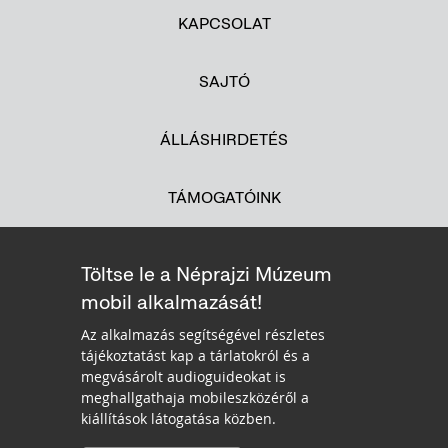
KAPCSOLAT
SAJTÓ
ÁLLÁSHIRDETÉS
TÁMOGATÓINK
Töltse le a Néprajzi Múzeum
mobil alkalmazását!
Az alkalmazás segítségével részletes
tájékoztatást kap a tárlatokról és a
megvásárolt audioguideokat is
meghallgathaja mobileszközéről a
kiállítások látogatása közben.