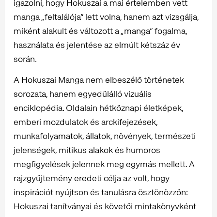
igazolni, hogy Hokuszai a mai értelemben vett
manga „feltalálója” lett volna, hanem azt vizsgálja,
miként alakult és változott a „manga” fogalma,
használata és jelentése az elmúlt kétszáz év
során.
A Hokuszai Manga nem elbeszélő történetek
sorozata, hanem egyedülálló vizuális
enciklopédia. Oldalain hétköznapi életképek,
emberi mozdulatok és arckifejezések,
munkafolyamatok, állatok, növények, természeti
jelenségek, mitikus alakok és humoros
megfigyelések jelennek meg egymás mellett. A
rajzgyűjtemény eredeti célja az volt, hogy
inspirációt nyújtson és tanulásra ösztönözzön:
Hokuszai tanítványai és követői mintakönyvként