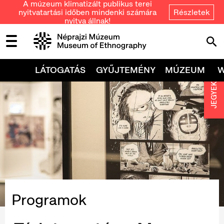
A múzeum klimatizált publikus terei
nyitvatartási időben mindenki számára
Részletek
nyitva állnak!
LÁTOGATÁS
GYŰJTEMÉNY
MÚZEUM
JEGYEK
Programok