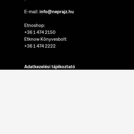
E-mail:
info@neprajz.hu
Etnoshop:
+36 1 474 2150
Etknow Könyvesbolt:
+36 1 474 2222
Adatkezelési tájékoztató
Sütibeállítások
Visszaélések bejelentése
Akadálymentesítési nyilatkozat
Nyitvatartás:
hétfő: zárva
kedd-vasárnap: 10:00-18:00
Jegypénztár: