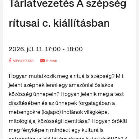
Tárlatvezetés A szépség
rítusai c. kiállításban
2026. júl. 11. 17:00 - 18:00
MEGOSZTÁS
E-MAIL
Hogyan mutatkozik meg a rituális szépség? Mit
jelent szépnek lenni egy amazóniai őslakos
közösség ünnepein? Hogyan jelenik meg a test
díszítésében és az ünnepek forgatagában a
mebengokre (kajapó) indiánok világképe,
mitológiája, közösségi identitása? Hogyan örökíti
meg fényképein mindezt egy kulturális
antropológus, aki fél évszázada kutat közöttük? A