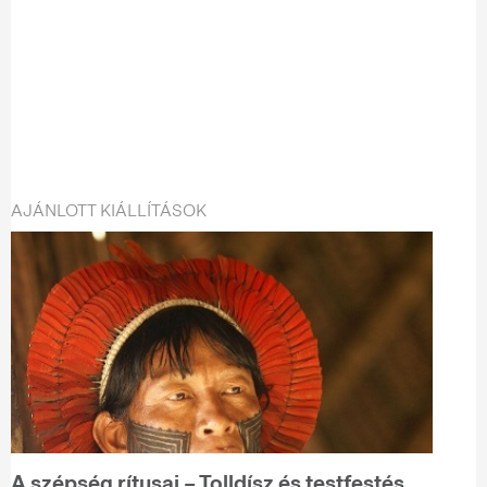
AJÁNLOTT KIÁLLÍTÁSOK
A szépség rítusai – Tolldísz és testfestés