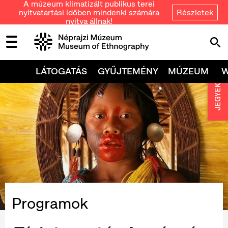
A múzeum klimatizált publikus terei
nyitvatartási időben mindenki számára
Részletek
nyitva állnak!
LÁTOGATÁS
GYŰJTEMÉNY
MÚZEUM
JEGYEK
Programok