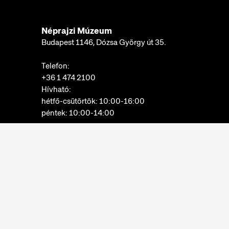
Néprajzi Múzeum
Budapest 1146, Dózsa György út 35.
Telefon:
+36 1 474 2100
Hívható:
hétfő-csütörtök: 10:00-16:00
péntek: 10:00-14:00
E-mail:
info@neprajz.hu
Etnoshop:
+36 1 474 2150
Etknow Könyvesbolt:
+36 1 474 2222