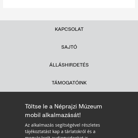
KAPCSOLAT
SAJTÓ
ÁLLÁSHIRDETÉS
TÁMOGATÓINK
Töltse le a Néprajzi Múzeum
mobil alkalmazását!
Az alkalmazás segítségével részletes
tájékoztatást kap a tárlatokról és a
megvásárolt audioguideokat is