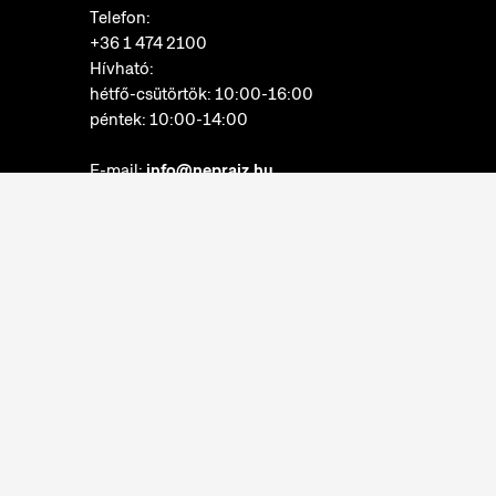
Telefon:
+36 1 474 2100
Hívható:
hétfő-csütörtök: 10:00-16:00
péntek: 10:00-14:00
E-mail:
info@neprajz.hu
Etnoshop:
+36 1 474 2150
Etknow Könyvesbolt:
+36 1 474 2222
Adatkezelési tájékoztató
Sütibeállítások
Visszaélések bejelentése
Akadálymentesítési nyilatkozat