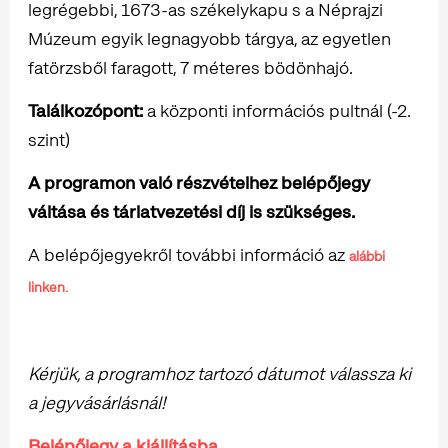
legrégebbi, 1673-as székelykapu s a Néprajzi
Múzeum egyik legnagyobb tárgya, az egyetlen
fatörzsből faragott, 7 méteres bödönhajó.
Találkozópont:
a központi információs pultnál (-2.
szint)
A programon való részvételhez belépőjegy
váltása és tárlatvezetési díj is szükséges.
A belépőjegyekről további információ az
alábbi
linken.
Kérjük, a programhoz tartozó dátumot válassza ki
a jegyvásárlásnál!
Belépőjegy a kiállításba