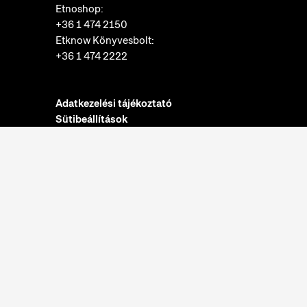
Etnoshop:
+36 1 474 2150
Etknow Könyvesbolt:
+36 1 474 2222
Adatkezelési tájékoztató
Sütibeállítások
Visszaélések bejelentése
Akadálymentesítési nyilatkozat
Nyitvatartás:
hétfő: zárva
kedd-vasárnap: 10:00-18:00
Jegypénztár:
hétfő: zárva
kedd-vasárnap: 10:00-17:30