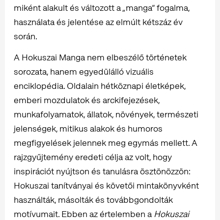
miként alakult és változott a „manga” fogalma,
használata és jelentése az elmúlt kétszáz év
során.
A Hokuszai Manga nem elbeszélő történetek
sorozata, hanem egyedülálló vizuális
enciklopédia. Oldalain hétköznapi életképek,
emberi mozdulatok és arckifejezések,
munkafolyamatok, állatok, növények, természeti
jelenségek, mitikus alakok és humoros
megfigyelések jelennek meg egymás mellett. A
rajzgyűjtemény eredeti célja az volt, hogy
inspirációt nyújtson és tanulásra ösztönözzön:
Hokuszai tanítványai és követői mintakönyvként
használták, másolták és továbbgondolták
motívumait. Ebben az értelemben a
Hokuszai