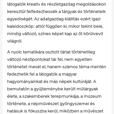
látogatók kreatív és részletgazdag megoldásokon
keresztül felfedezhessék a tárgyak és történeteik
egyediségét. Az adatgazdag kiállítás ezért igazi
kaleidoszkóp: attól függően ki, mikor tekint bele,
mindig változó, színes képet kap az őt körülvevő
világról.
A nyolc tematikára osztott tárlat történetileg
változó nézőpontokat tár fel, nem egyetlen
történetet mesél el, hanem számos téma mentén
fedezhetik fel a látogatók a magyar
hagyományainkat és más népek kultúráját. A
bemutatón a gyűjteménybe került műtárgyak
élete, a szakemberek terepmunkája, a múzeum
története, a népművészet gyöngyszemei és
hatásuk is fókuszba kerül, miközben a művészet