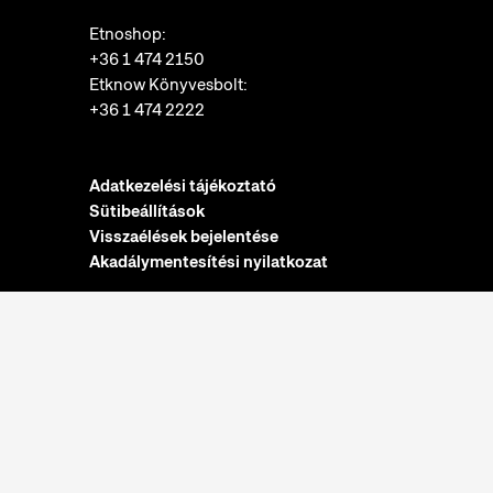
Etnoshop:
+36 1 474 2150
Etknow Könyvesbolt:
+36 1 474 2222
Adatkezelési tájékoztató
Sütibeállítások
Visszaélések bejelentése
Akadálymentesítési nyilatkozat
Nyitvatartás:
hétfő: zárva
kedd-vasárnap: 10:00-18:00
Jegypénztár:
hétfő: zárva
kedd-vasárnap: 10:00-17:30