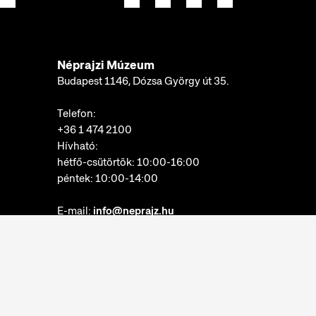
Néprajzi Múzeum
Budapest 1146, Dózsa György út 35.
Telefon:
+36 1 474 2100
Hívható:
hétfő-csütörtök: 10:00-16:00
péntek: 10:00-14:00
E-mail:
info@neprajz.hu
Etnoshop:
+36 1 474 2150
Etknow Könyvesbolt:
+36 1 474 2222