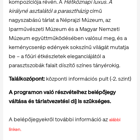
kompozíciója révén. A
Hétköznapi luxus. A
királyné asztalától a parasztházig
című
nagyszabású tárlat a Néprajzi Múzeum, az
Iparművészeti Múzeum és a Magyar Nemzeti
Múzeum együttműködésében valósul meg, és a
keménycserép edények sokszínű világát mutatja
be – a főúri étkészletek eleganciájától a
parasztszobák falait díszítő színes tányérokig.
Találkozópont:
központi információs pult (-2. szint)
A programon való részvételhez belépőjegy
váltása és tárlatvezetési díj is szükséges.
A belépőjegyekről további információ az
alábbi
linken.