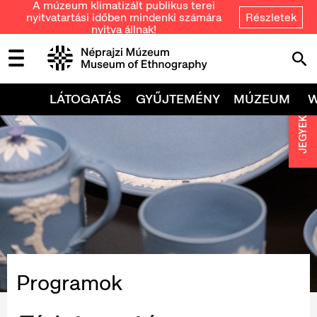
A múzeum klimatizált publikus terei
nyitvatartási időben mindenki számára
Részletek
nyitva állnak!
LÁTOGATÁS
GYŰJTEMÉNY
MÚZEUM
JEGYEK
Programok