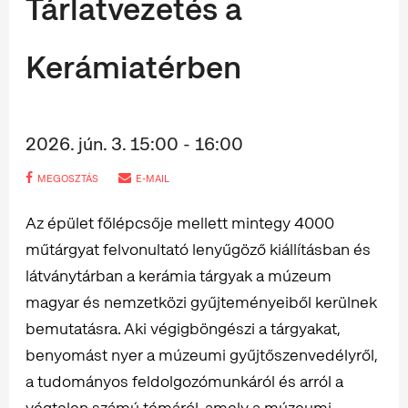
Tárlatvezetés a
Kerámiatérben
2026. jún. 3. 15:00 - 16:00
MEGOSZTÁS
E-MAIL
Az épület főlépcsője mellett mintegy 4000
műtárgyat felvonultató lenyűgöző kiállításban és
látványtárban a kerámia tárgyak a múzeum
magyar és nemzetközi gyűjteményeiből kerülnek
bemutatásra. Aki végigböngészi a tárgyakat,
benyomást nyer a múzeumi gyűjtőszenvedélyről,
a tudományos feldolgozómunkáról és arról a
végtelen számú témáról, amely a múzeumi