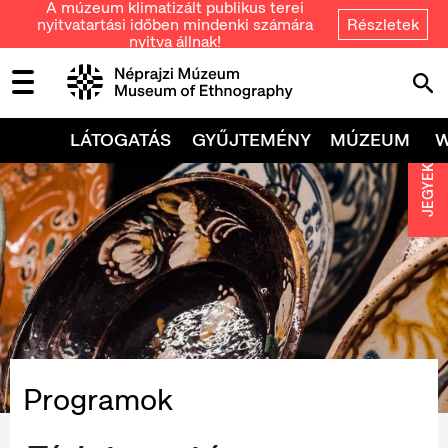
A múzeum klimatizált publikus terei
nyitvatartási időben mindenki számára
Részletek
nyitva állnak!
LÁTOGATÁS
GYŰJTEMÉNY
MÚZEUM
JEGYEK
Programok