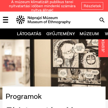
A múzeum klimatizált publikus terei
nyitvatartási időben mindenki számára
Részletek
nyitva állnak!
LÁTOGATÁS
GYŰJTEMÉNY
MÚZEUM
JEGYEK
Programok