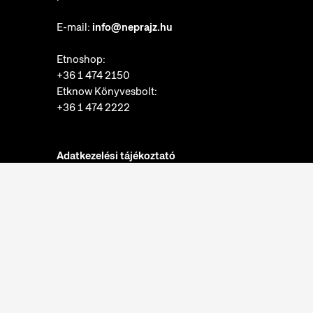
E-mail:
info@neprajz.hu
Etnoshop:
+36 1 474 2150
Etknow Könyvesbolt:
+36 1 474 2222
Adatkezelési tájékoztató
Sütibeállítások
Visszaélések bejelentése
Akadálymentesítési nyilatkozat
Nyitvatartás:
hétfő: zárva
kedd-vasárnap: 10:00-18:00
Jegypénztár: