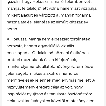
igazolni, hogy Hokuszai a mai értelemben vett
manga „feltalálója” lett volna, hanem azt vizsgálja,
miként alakult és változott a „manga” fogalma,
használata és jelentése az elmúlt kétszáz év
során.
A Hokuszai Manga nem elbeszélő történetek
sorozata, hanem egyedülálló vizuális
enciklopédia. Oldalain hétköznapi életképek,
emberi mozdulatok és arckifejezések,
munkafolyamatok, állatok, növények, természeti
jelenségek, mitikus alakok és humoros
megfigyelések jelennek meg egymás mellett. A
rajzgyűjtemény eredeti célja az volt, hogy
inspirációt nyújtson és tanulásra ösztönözzön:
Hokuszai tanítványai és követői mintakönyvként