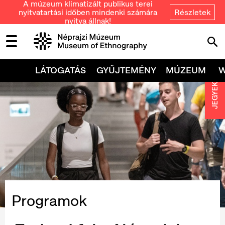
A múzeum klimatizált publikus terei
nyitvatartási időben mindenki számára
Részletek
nyitva állnak!
LÁTOGATÁS
GYŰJTEMÉNY
MÚZEUM
JEGYEK
Programok