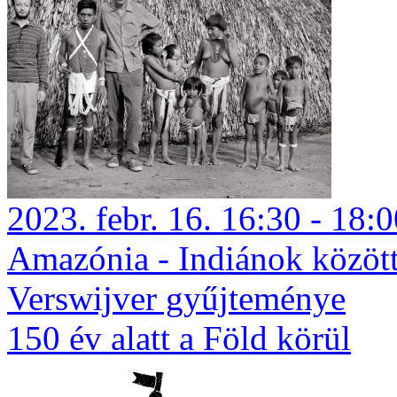
2023. febr. 16. 16:30 - 18:
Amazónia - Indiánok között
Verswijver gyűjteménye
150 év alatt a Föld körül