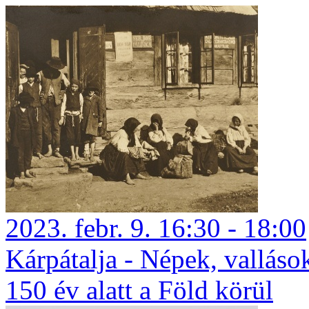
2023. febr. 9. 16:30 - 18:00
Kárpátalja - Népek, vallás
150 év alatt a Föld körül