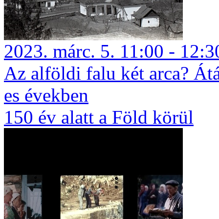
2023. márc. 5. 11:00 - 12:3
Az alföldi falu két arca? Át
es években
150 év alatt a Föld körül