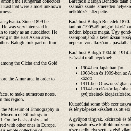
 among the Hungarian collectors
Baráthosi Balogh Benedek talán a
ar East that were almost unknown
számára szinte ismeretlen helyekre
urneys.
nélkülözés közepette.
ransylvania. Since 1899 he
Baráthosi Balogh Benedek 1870. á
 He was very interested in
tanított (1905-tõl polgári iskoláb
n to study as an autodidact. He
módon képezte magát. Úgy gondol
iving in the East Asian area,
szempontjából a kelet-ázsiai tér
áthosi Balogh took part on four
népekre vonatkozóan tapasztalhat
Baráthosi Balogh 1904-tõl 1914-ig
és ázsiai uráli népeknél:
y among the Olcha and the Gold
1904-ben Japánban járt
1908-ban és 1909-ben az Am
között
 more the Amur area in order to
1911-ben Oroszországban és
1914-ben elõször Japánba u
ifacts, to make numerous notes,
gyûjtéseinek kiegészítésére
n this region.
Kutatóútjai során több ezer tárgya
 to the Museum of Ethnography in
és fényképeket készített az ott él
he Museum of Ethnology in
A gyûjtött tárgyak, kéziratok és 
. On the basis of size and
egy másik része külföldi múzeum
ared with other ones in Europe.
része pedig elveszett az elsõ vilá
 His whole collection of