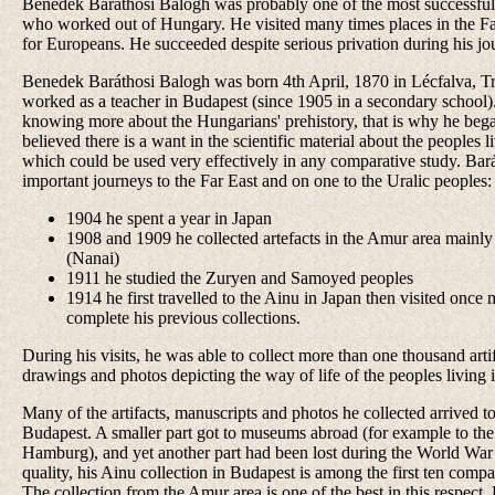
Benedek Baráthosi Balogh was probably one of the most successful
who worked out of Hungary. He visited many times places in the F
for Europeans. He succeeded despite serious privation during his jo
Benedek Baráthosi Balogh was born 4th April, 1870 in Lécfalva, T
worked as a teacher in Budapest (since 1905 in a secondary school).
knowing more about the Hungarians' prehistory, that is why he bega
believed there is a want in the scientific material about the peoples l
which could be used very effectively in any comparative study. Bar
important journeys to the Far East and on one to the Uralic peoples:
1904 he spent a year in Japan
1908 and 1909 he collected artefacts in the Amur area mainl
(Nanai)
1911 he studied the Zuryen and Samoyed peoples
1914 he first travelled to the Ainu in Japan then visited once
complete his previous collections.
During his visits, he was able to collect more than one thousand art
drawings and photos depicting the way of life of the peoples living i
Many of the artifacts, manuscripts and photos he collected arrived
Budapest. A smaller part got to museums abroad (for example to t
Hamburg), and yet another part had been lost during the World War I
quality, his Ainu collection in Budapest is among the first ten comp
The collection from the Amur area is one of the best in this respect.