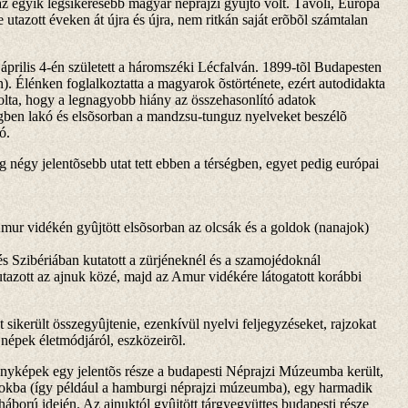
z egyik legsikeresebb magyar néprajzi gyûjtõ volt. Távoli, Európa
 utazott éveken át újra és újra, nem ritkán saját erõbõl számtalan
prilis 4-én született a háromszéki Lécfalván. 1899-tõl Budapesten
an). Élénken foglalkoztatta a magyarok õstörténete, ezért autodidakta
ta, hogy a legnagyobb hiány az összehasonlító adatok
ségben lakó és elsõsorban a mandzsu-tunguz nyelveket beszélõ
ó.
 négy jelentõsebb utat tett ebben a térségben, egyet pedig európai
ur vidékén gyûjtött elsõsorban az olcsák és a goldok (nanajok)
 Szibériában kutatott a zürjéneknél és a szamojédoknál
tazott az ajnuk közé, majd az Amur vidékére látogatott korábbi
.
t sikerült összegyûjtenie, ezenkívül nyelvi feljegyzéseket, rajzokat
õ népek életmódjáról, eszközeirõl.
fényképek egy jelentõs része a budapesti Néprajzi Múzeumba került,
okba (így például a hamburgi néprajzi múzeumba), egy harmadik
gháború idején. Az ajnuktól gyûjtött tárgyegyüttes budapesti része