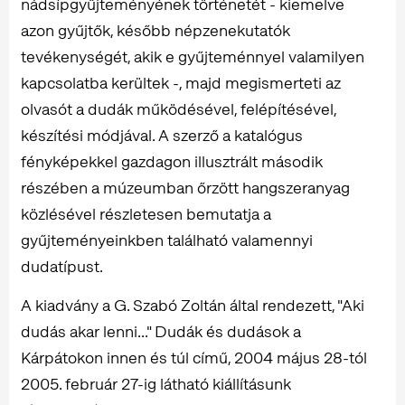
nádsípgyűjteményének történetét - kiemelve
azon gyűjtők, később népzenekutatók
tevékenységét, akik e gyűjteménnyel valamilyen
kapcsolatba kerültek -, majd megismerteti az
olvasót a dudák működésével, felépítésével,
készítési módjával. A szerző a katalógus
fényképekkel gazdagon illusztrált második
részében a múzeumban őrzött hangszeranyag
közlésével részletesen bemutatja a
gyűjteményeinkben található valamennyi
dudatípust.
A kiadvány a G. Szabó Zoltán által rendezett, "Aki
dudás akar lenni..." Dudák és dudások a
Kárpátokon innen és túl című, 2004 május 28-tól
2005. február 27-ig látható kiállításunk