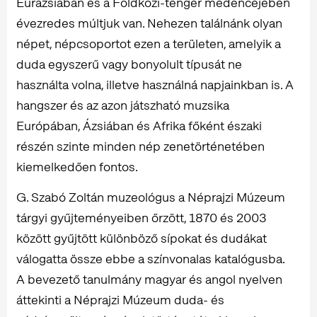
Eurázsiában és a Földközi-tenger medencéjében
évezredes múltjuk van. Nehezen találnánk olyan
népet, népcsoportot ezen a területen, amelyik a
duda egyszerű vagy bonyolult típusát ne
használta volna, illetve használná napjainkban is. A
hangszer és az azon játszható muzsika
Európában, Ázsiában és Afrika főként északi
részén szinte minden nép zenetörténetében
kiemelkedően fontos.
G. Szabó Zoltán muzeológus a Néprajzi Múzeum
tárgyi gyűjteményeiben őrzött, 1870 és 2003
között gyűjtött különböző sípokat és dudákat
válogatta össze ebbe a színvonalas katalógusba.
A bevezető tanulmány magyar és angol nyelven
áttekinti a Néprajzi Múzeum duda- és