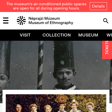
The museum's air-conditioned public spaces
Details
are open for all during opening hours.
VISIT
COLLECTION
MUSEUM
W
TICKETS