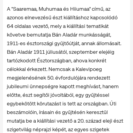
A "Saaremaa, Muhumaa és Hiiumaa" című, az
azonos elnevezésű észt kiállításhoz kapcsolódó
64 oldalas vezető, mely a kiállítási tematikát
követve bemutatja Bán Aladár munkásságát,
1911-es észtországi gyűjtőútját, annak állomásait.
Bán Aladár 1911 júliusától, szeptember elejéig
tartózkodott Észtországban, ahova konkrét
célokkal érkezett. Nemcsak a Kalevipoeg
megjelenésének 50. évfordulójára rendezett
jubileumi ünnepségre kapott meghívást, hanem
előtte, észt segítői jóvoltából, egy gyűjtéssel
egybekötött körutazást is tett az országban. Úti
beszámolóin, írásain és gyűjtésén keresztül
mutatja be a kiállítási vezető a 20. század eleji észt
szigetvilág néprajzi képét, az egyes szigetek