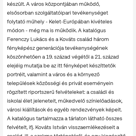
készült. A város központjában működő,
elsősorban szolgáltatóipari tevékenységet
folytató műhely - Kelet-Európában kivételes
módon - még ma is működik. A katalógus
Ferenczy Lukács és a Kováts család három
fényképész generációja tevékenységének
köszönhetően a 19. század végétől a 21. század
elejéig mutatja be az itt fényképet készíttetők
portréit, valamint a város és a környező
települések közösségi és privát eseményein
rögzített riportszerű felvételeket: a családi és
iskolai élet jeleneteit, műkedvelő színielőadások,
városi kiállítások és egyéb rendezvények képeit.
A katalógus tartalmazza a tárlaton látható összes
felvételt, ifj. Kováts István visszaemlékezéseit a
család, ill. a szakma történetéről, és egy kiegészítő