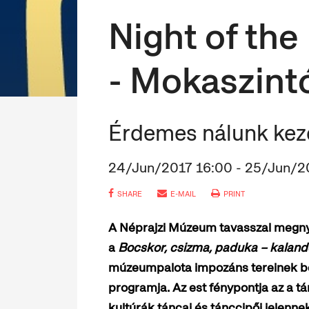
Night of th
- Mokaszintó
Érdemes nálunk kezd
24/Jun/2017 16:00 - 25/Jun/2
SHARE
E-MAIL
PRINT
A Néprajzi Múzeum tavasszal megnyíl
a
Bocskor, csizma, paduka – kalando
múzeumpalota impozáns tereinek be
programja. Az est fénypontja az a 
kultúrák táncai és tánccipői jelenn