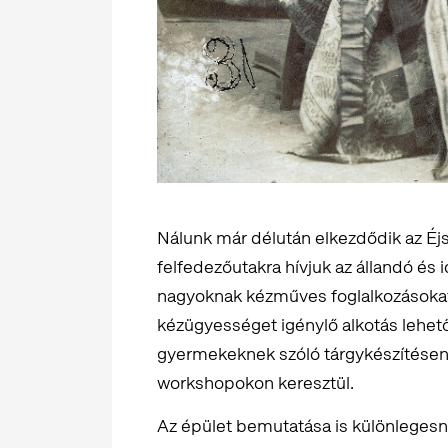
Nálunk már délután elkezdődik az Éjs
felfedezőutakra hívjuk az állandó és i
nagyoknak kézműves foglalkozásokat
kézügyességet igénylő alkotás lehető
gyermekeknek szóló tárgykészítésen 
workshopokon keresztül.
Az épület bemutatása is különlegesne