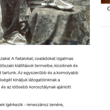
O
zaka! A fiatalokat, családokat izgalmas
dőszaki kiállítások termeibe, kicsiknek és
 tartunk. Az egyszerűbb és a komolyabb
ségét kínáljuk látogatóinknak a
és az idősebb korosztálynak ajánlott
k ígérkezik - reneszánsz zenére,