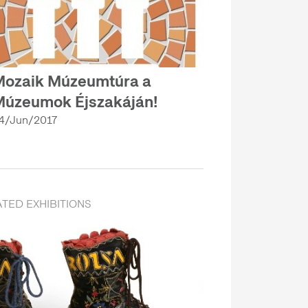
ozaik Múzeumtúra a
úzeumok Éjszakáján!
4/Jun/2017
TED EXHIBITIONS