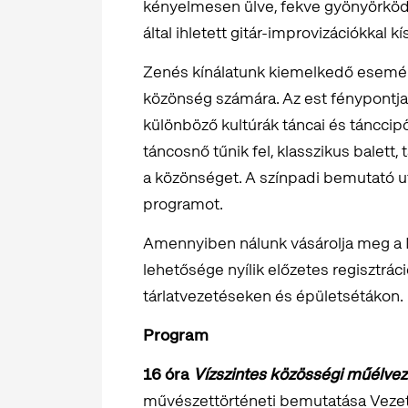
kényelmesen ülve, fekve gyönyörködh
által ihletett gitár-improvizációkkal k
Zenés kínálatunk kiemelkedő esemény
közönség számára. Az est fénypontja
különböző kultúrák táncai és tánccip
táncosnő tűnik fel, klasszikus balett
a közönséget. A színpadi bemutató ut
programot.
Amennyiben nálunk vásárolja meg a 
lehetősége nyílik előzetes regisztrác
tárlatvezetéseken és épületsétákon.
Program
16 óra
Vízszintes közösségi műélvez
művészettörténeti bemutatása Vezet