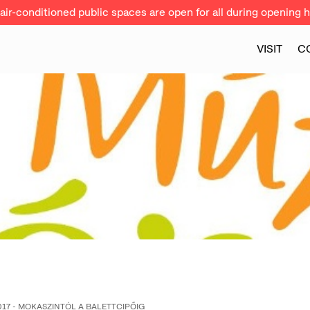
ir-conditioned public spaces are open for all during opening h
VISIT
C
17 - MOKASZINTÓL A BALETTCIPŐIG