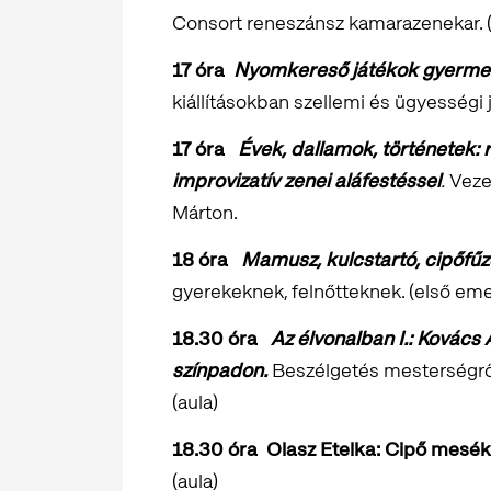
Consort reneszánsz kamarazenekar. (
17 óra
Nyomkereső játékok gyerm
kiállításokban szellemi és ügyességi 
17 óra
Évek, dallamok, történetek:
improvizatív zenei aláfestéssel
.
Vezet
Márton.
18 óra
Mamusz, kulcstartó, cipőfűz
gyerekeknek, felnőtteknek. (első eme
18.30 óra
Az élvonalban I.:
Kovács A
színpadon.
Beszélgetés mesterségről,
(aula)
18.30 óra Olasz Etelka: Cipő mesék
(aula)