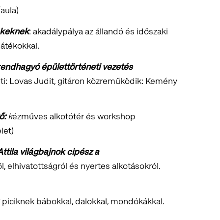
aula)
ekeknek
: akadálypálya az állandó és időszaki
játékokkal.
rendhagyó épülettörténeti vezetés
i: Lovas Judit, gitáron közreműködik: Kemény
ő:
k
ézműves alkotótér és workshop
let)
ttila világbajnok cipész a
 elhivatottságról és nyertes alkotásokról.
piciknek bábokkal, dalokkal, mondókákkal.