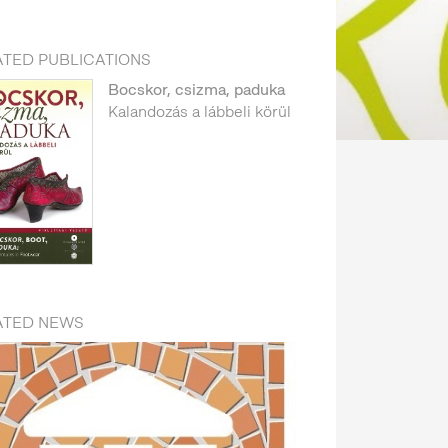
ATED PUBLICATIONS
Bocskor, csizma, paduka
Kalandozás a lábbeli körül
ATED NEWS