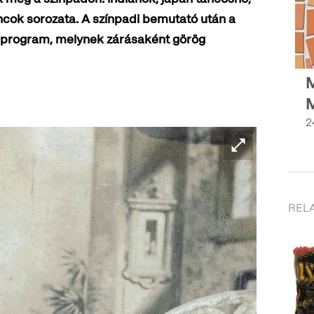
áncok sorozata. A színpadi bemutató után a
a program, melynek zárásaként görög
M
M
2
RELA