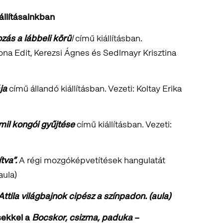
állításainkban
zás a lábbeli körü
l
című kiállításban.
na Edit, Kerezsi Ágnes és Sedlmayr Krisztina
ja
című állandó kiállításban. Vezeti: Koltay Erika
mil kongói gyűjtése
című kiállításban. Vezeti:
tva”.
A régi mozgóképvetítések hangulatát
aula)
ttila világbajnok cipész a színpadon. (aula)
sekkel a
Bocskor, csizma, paduka
–