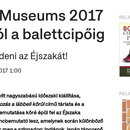
e Museums 2017
REL
l a balettcipőig
eni az Éjszakát!
017 1:00
REL
t nagyszabású időszaki kiállítása,
zás a lábbeli körül
című tárlata és a
mutatása köré épül fel az Éjszaka
táncbemutató lesz, amelynek során különböző
ek meg a színpadon: indiánok, japán táncosnő,