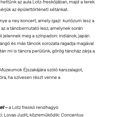
ettünk az aula Lotz-freskójában, majd a terek
ísérjük az épülettörténeti sétánkat.
e a ney koncert, amely igazi kuriózum lesz a
 az a táncbemutató lesz, amelynek során
ői jelennek meg a színpadon: indiánok, japán
, tangó és más táncok sorozata ragadja magával
án mi is táncra perülünk, görög táncház zárja a
Múzeumok Éjszakájára szóló karszalagot,
ióra, ha szívesen részt venne a
et
–
a Lotz freskó rendhagyó
i: Lovas Judit, közreműködik: Concentus