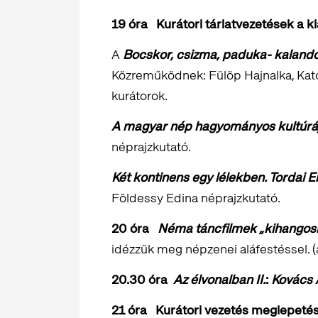
19 óra Kurátori tárlatvezetések a ki
A
Bocskor, csizma, paduka- kalando
Közreműködnek: Fülöp Hajnalka, Kato
kurátorok.
A magyar nép hagyományos kultúrá
néprajzkutató.
Két kontinens egy lélekben. Tordai E
Földessy Edina néprajzkutató.
20 óra
Néma táncfilmek „kihangosí
idézzük meg népzenei aláfestéssel. (
20.30 óra
Az élvonalban II.
:
Kovács A
21 óra Kurátori vezetés meglepeté