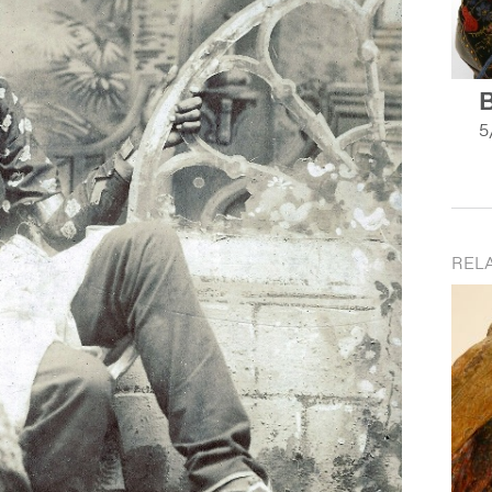
B
5
REL