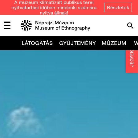
A múzeum klimatizált publikus terei
nyitvatartási időben mindenki számára
Részletek
nyitva állnak!
LÁTOGATÁS
GYŰJTEMÉNY
MÚZEUM
JEGYEK