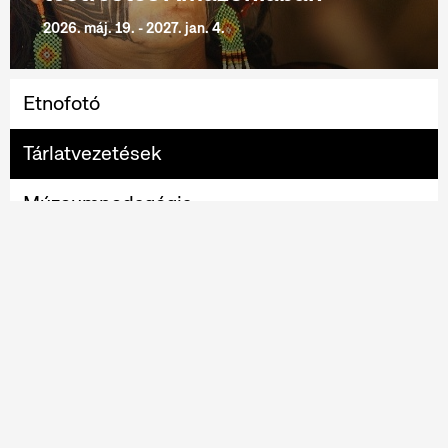
2026. máj. 19. - 2027. jan. 4.
Etnofotó
Tárlatvezetések
Múzeumpedagógia
EthnoConnection
MaDok-program
Online gyűjtemény