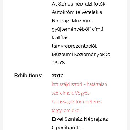
A „Színes néprajzi fotók.
Autokróm felvételek a
Néprajzi Múzeum
gyűjteményéből” című
kiállítás
tárgyreprezentációi,
Múzeumi Közlemények 2:
73-78.
Exhibitions:
2017
Íszt szájd sztori – határtalan
szerelmek. Vegyes
házasságok történetei és
tárgyi emlékei
Erkel Színház, Néprajz az
Operában 11.