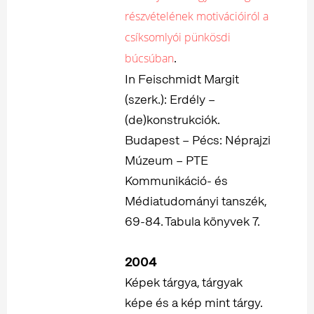
részvételének motivációiról a
csíksomlyói pünkösdi
.
búcsúban
In Feischmidt Margit
(szerk.): Erdély –
(de)konstrukciók.
Budapest – Pécs: Néprajzi
Múzeum – PTE
Kommunikáció- és
Médiatudományi tanszék,
69-84. Tabula könyvek 7.
2004
Képek tárgya, tárgyak
képe és a kép mint tárgy.