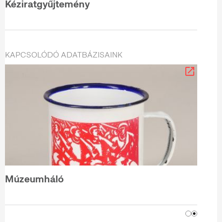
Kéziratgyűjtemény
KAPCSOLÓDÓ ADATBÁZISAINK
Múzeumháló