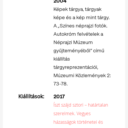
2004
Képek tárgya, tárgyak
képe és a kép mint tárgy.
A „Színes néprajzi fotók.
Autokróm felvételek a
Néprajzi Múzeum
gyűjteményéből” című
kiállítás
tárgyreprezentációi,
Múzeumi Közlemények 2:
73-78.
Kiállítások:
2017
Íszt szájd sztori – határtalan
szerelmek. Vegyes
házasságok történetei és