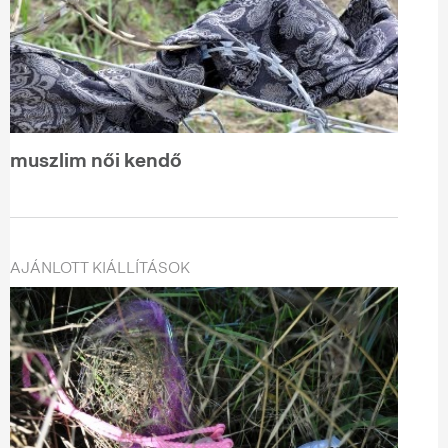
muszlim női kendő
AJÁNLOTT KIÁLLÍTÁSOK