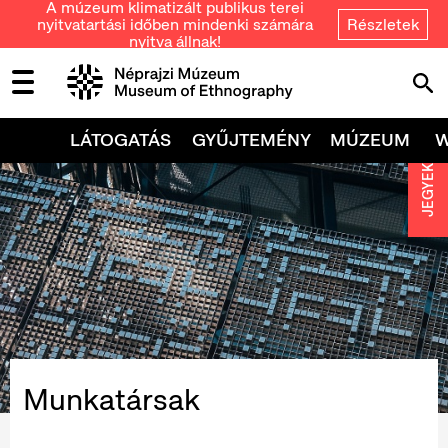
A múzeum klimatizált publikus terei
nyitvatartási időben mindenki számára
Részletek
nyitva állnak!
LÁTOGATÁS
GYŰJTEMÉNY
MÚZEUM
JEGYEK
Munkatársak