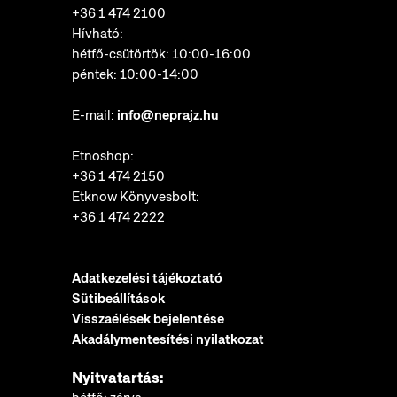
+36 1 474 2100
Hívható:
hétfő-csütörtök: 10:00-16:00
péntek: 10:00-14:00
E-mail:
info@neprajz.hu
Etnoshop:
+36 1 474 2150
Etknow Könyvesbolt:
+36 1 474 2222
Adatkezelési tájékoztató
Sütibeállítások
Visszaélések bejelentése
Akadálymentesítési nyilatkozat
Nyitvatartás: