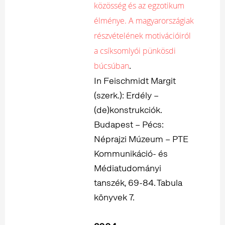
közösség és az egzotikum
élménye. A magyarországiak
részvételének motivációiról
a csíksomlyói pünkösdi
.
búcsúban
In Feischmidt Margit
(szerk.): Erdély –
(de)konstrukciók.
Budapest – Pécs:
Néprajzi Múzeum – PTE
Kommunikáció- és
Médiatudományi
tanszék, 69-84. Tabula
könyvek 7.