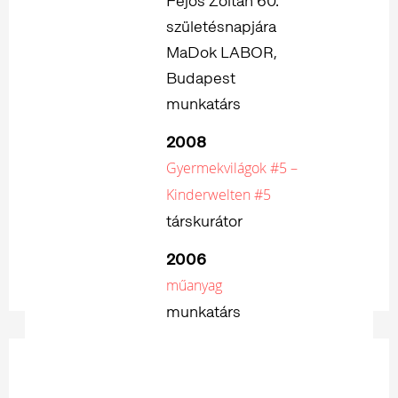
Fejős Zoltán 60.
születésnapjára
MaDok LABOR,
Budapest
munkatárs
2008
Gyermekvilágok #5 –
Kinderwelten #5
társkurátor
2006
műanyag
munkatárs