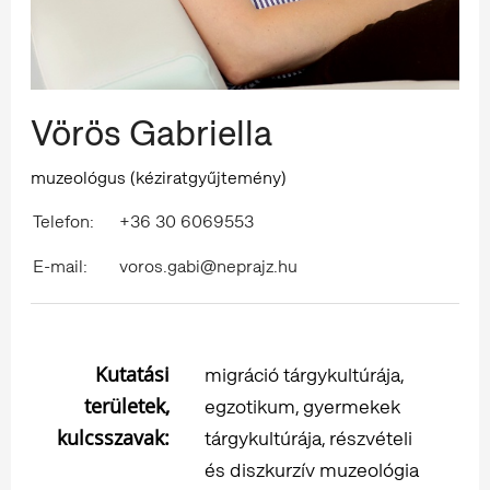
Vörös Gabriella
muzeológus (kéziratgyűjtemény)
Telefon:
+36 30 6069553
E-mail:
voros.gabi@neprajz.hu
Kutatási
migráció tárgykultúrája,
területek,
egzotikum, gyermekek
kulcsszavak:
tárgykultúrája, részvételi
és diszkurzív muzeológia