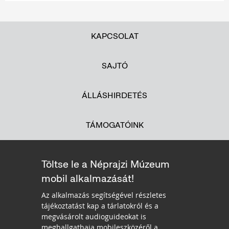
KAPCSOLAT
SAJTÓ
ÁLLÁSHIRDETÉS
TÁMOGATÓINK
Töltse le a Néprajzi Múzeum
mobil alkalmazását!
Az alkalmazás segítségével részletes
tájékoztatást kap a tárlatokról és a
megvásárolt audioguideokat is
meghallgathaja mobileszközéről a