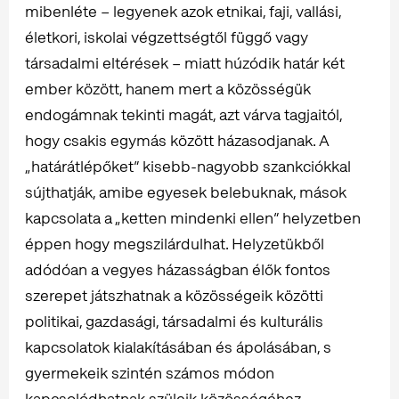
mibenléte – legyenek azok etnikai, faji, vallási,
életkori, iskolai végzettségtől függő vagy
társadalmi eltérések – miatt húzódik határ két
ember között, hanem mert a közösségük
endogámnak tekinti magát, azt várva tagjaitól,
hogy csakis egymás között házasodjanak. A
„határátlépőket” kisebb-nagyobb szankciókkal
sújthatják, amibe egyesek belebuknak, mások
kapcsolata a „ketten mindenki ellen” helyzetben
éppen hogy megszilárdulhat. Helyzetükből
adódóan a vegyes házasságban élők fontos
szerepet játszhatnak a közösségeik közötti
politikai, gazdasági, társadalmi és kulturális
kapcsolatok kialakításában és ápolásában, s
gyermekeik szintén számos módon
kapcsolódhatnak szüleik közösségéhez,