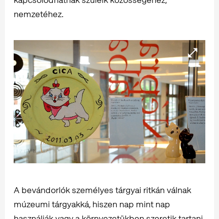
nemzetéhez.
A bevándorlók személyes tárgyai ritkán válnak
múzeumi tárgyakká, hiszen nap mint nap
használják vagy a környezetükben szeretik tartani