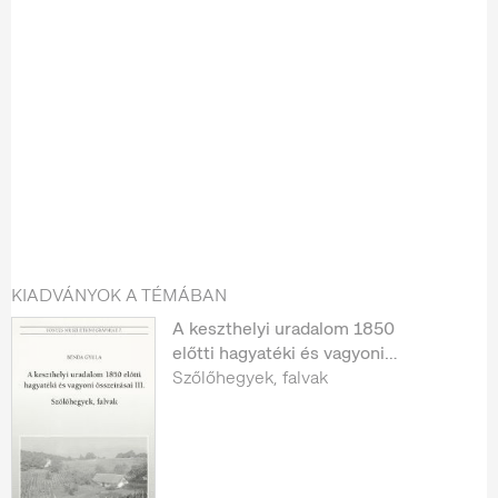
KIADVÁNYOK A TÉMÁBAN
A keszthelyi uradalom 1850
előtti hagyatéki és vagyoni
összeírásai III.
Szőlőhegyek, falvak